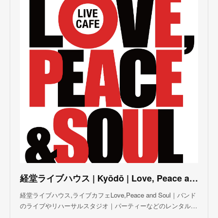
(
3
)
(
3
)
(
5
)
(
4
)
(
5
)
(
4
)
(
3
)
(
5
)
(
3
)
(
4
)
(
5
)
(
4
)
(
5
)
(
2
)
(
3
)
(
4
)
(
5
)
(
3
)
(
3
)
(
3
)
(
5
)
(
4
)
(
8
)
(
5
)
(
5
)
(
6
)
(
5
)
(
3
)
(
7
)
(
5
)
(
3
)
(
8
)
(
7
)
(
5
)
(
6
)
(
4
)
(
2
)
(
5
)
(
6
)
経堂ライブハウス | Kyōdō | Love, Peace and Soul Live Cafe
(
8
)
経堂ライブハウス,ライブカフェLove,Peace and Soul｜バンド
のライブやリハーサルスタジオ｜パーティーなどのレンタル…