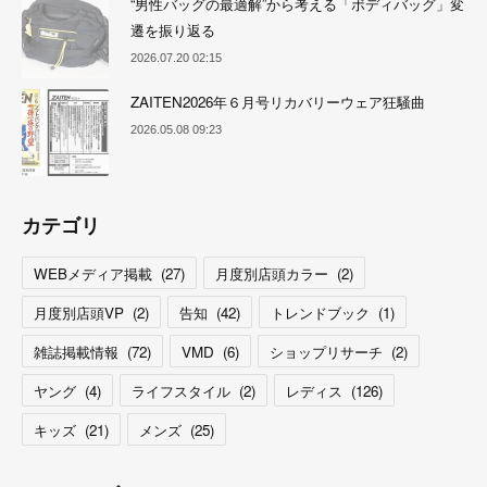
“男性バッグの最適解”から考える「ボディバッグ」変
遷を振り返る
2026.07.20 02:15
ZAITEN2026年６月号リカバリーウェア狂騒曲
2026.05.08 09:23
カテゴリ
WEBメディア掲載
(
27
)
月度別店頭カラー
(
2
)
月度別店頭VP
(
2
)
告知
(
42
)
トレンドブック
(
1
)
雑誌掲載情報
(
72
)
VMD
(
6
)
ショップリサーチ
(
2
)
ヤング
(
4
)
ライフスタイル
(
2
)
レディス
(
126
)
キッズ
(
21
)
メンズ
(
25
)