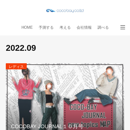
HOME
予測する
考える
会社情報
調べる
教える
読み物
出版物
手伝う
お問い合わせ
2022
.
09
レディス
COCOBAY JOURNAL１０月号