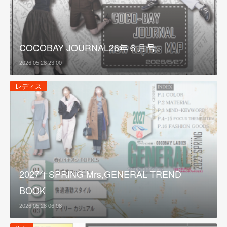
COCOBAY JOURNAL26年６月号
2026.05.28 23:00
レディス
2027年SPRING Mrs,GENERAL TREND
BOOK
2026.05.28 06:08