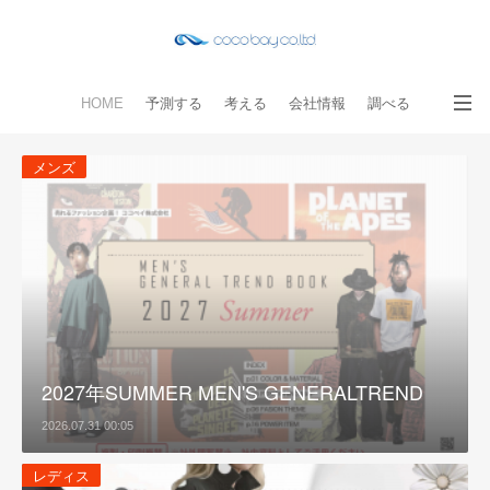
HOME
予測する
考える
会社情報
調べる
教える
読み物
出版物
手伝う
お問い合わせ
メンズ
2027年SUMMER MEN'S GENERALTREND
2026.07.31 00:05
レディス