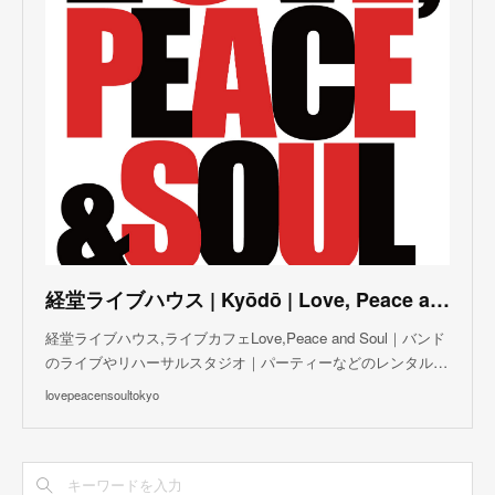
(
5
)
(
2
)
(
3
)
(
4
)
(
5
)
(
3
)
(
3
)
(
3
)
(
5
)
(
4
)
(
8
)
(
5
)
(
5
)
(
6
)
(
5
)
(
3
)
(
7
)
(
5
)
(
3
)
(
8
)
(
7
)
(
5
)
(
6
)
(
4
)
(
2
)
(
5
)
(
6
)
経堂ライブハウス | Kyōdō | Love, Peace and Soul Live Cafe
(
8
)
経堂ライブハウス,ライブカフェLove,Peace and Soul｜バンド
のライブやリハーサルスタジオ｜パーティーなどのレンタル…
lovepeacensoultokyo