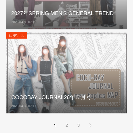
2027年SPRING MEN'S GENERAL TREND
2026.04.30 07:19
レディス
COCOBAY JOURNAL26年５月号
2026.04.30 07:17
1
2
3