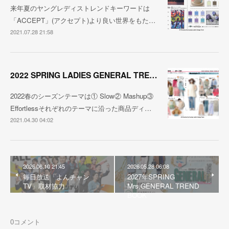
来年夏のヤングレディストレンドキーワードは
「ACCEPT」(アクセプト)より良い世界をもた…
2021.07.28 21:58
2022 SPRING LADIES GENERAL TREND
2022春のシーズンテーマは① Slow② Mashup③
Effortlessそれぞれのテーマに沿った商品ディ…
2021.04.30 04:02
2026.06.10 21:45
2026.05.28 06:08
毎日放送「よんチャン
2027年SPRING
TV」取材協力
Mrs,GENERAL TREND
BOOK
0
コメント