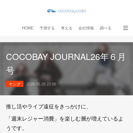
HOME
予測する
考える
会社情報
調べる
教える
読み物
出版物
手伝う
お問い合わせ
COCOBAY JOURNAL26年６月
号
ヤング
2026.05.28 23:00
推し活やライブ遠征をきっかけに、
「週末レジャー消費」を楽しむ層が増えているよ
うです。