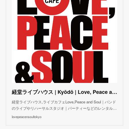
(
3
)
(
5
)
(
3
)
(
4
)
(
5
)
(
4
)
(
5
)
(
2
)
(
3
)
(
4
)
(
5
)
(
3
)
(
3
)
(
3
)
(
5
)
(
4
)
(
8
)
(
5
)
(
5
)
(
6
)
(
5
)
(
3
)
(
7
)
(
5
)
(
3
)
(
8
)
(
7
)
(
5
)
(
6
)
(
4
)
(
2
)
(
5
)
(
6
)
経堂ライブハウス | Kyōdō | Love, Peace and Soul Live Cafe
(
8
)
経堂ライブハウス,ライブカフェLove,Peace and Soul｜バンド
のライブやリハーサルスタジオ｜パーティーなどのレンタル…
lovepeacensoultokyo