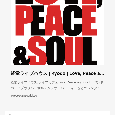
(
5
)
(
2
)
(
3
)
(
4
)
(
5
)
(
3
)
(
3
)
(
3
)
(
5
)
(
4
)
(
8
)
(
5
)
(
5
)
(
6
)
(
5
)
(
3
)
(
7
)
(
5
)
(
3
)
(
8
)
(
7
)
(
5
)
(
6
)
(
4
)
(
2
)
(
5
)
(
6
)
経堂ライブハウス | Kyōdō | Love, Peace and Soul Live Cafe
(
8
)
経堂ライブハウス,ライブカフェLove,Peace and Soul｜バンド
のライブやリハーサルスタジオ｜パーティーなどのレンタル…
lovepeacensoultokyo