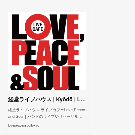
(
3
)
(
1
)
(
1
)
(
6
)
(
5
)
(
6
)
(
3
)
(
3
)
(
5
)
(
4
)
(
5
)
(
4
)
(
3
)
(
5
)
(
3
)
(
4
)
(
5
)
(
4
)
(
5
)
(
2
)
(
3
)
(
4
)
(
5
)
(
3
)
(
3
)
(
3
)
(
5
)
(
4
)
(
8
)
(
5
)
(
5
)
(
6
)
(
5
)
(
3
)
(
7
)
(
5
)
(
3
)
(
8
)
(
7
)
(
5
)
(
6
)
(
4
)
(
2
)
(
5
)
(
6
)
経堂ライブハウス | Kyōdō | Love, Peace and Soul Live Cafe
(
8
)
経堂ライブハウス,ライブカフェLove,Peace
and Soul｜バンドのライブやリハーサル…
lovepeacensoultokyo