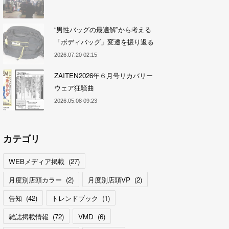
“男性バッグの最適解”から考える
「ボディバッグ」変遷を振り返る
2026.07.20 02:15
ZAITEN2026年６月号リカバリー
ウェア狂騒曲
2026.05.08 09:23
カテゴリ
WEBメディア掲載
(
27
)
月度別店頭カラー
(
2
)
月度別店頭VP
(
2
)
告知
(
42
)
トレンドブック
(
1
)
雑誌掲載情報
(
72
)
VMD
(
6
)