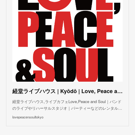
(
3
)
(
5
)
(
3
)
(
4
)
(
5
)
(
4
)
(
5
)
(
2
)
(
3
)
(
4
)
(
5
)
(
3
)
(
3
)
(
3
)
(
5
)
(
4
)
(
8
)
(
5
)
(
5
)
(
6
)
(
5
)
(
3
)
(
7
)
(
5
)
(
3
)
(
8
)
(
7
)
(
5
)
(
6
)
(
4
)
(
2
)
(
5
)
(
6
)
経堂ライブハウス | Kyōdō | Love, Peace and Soul Live Cafe
(
8
)
経堂ライブハウス,ライブカフェLove,Peace and Soul｜バンド
のライブやリハーサルスタジオ｜パーティーなどのレンタル…
lovepeacensoultokyo