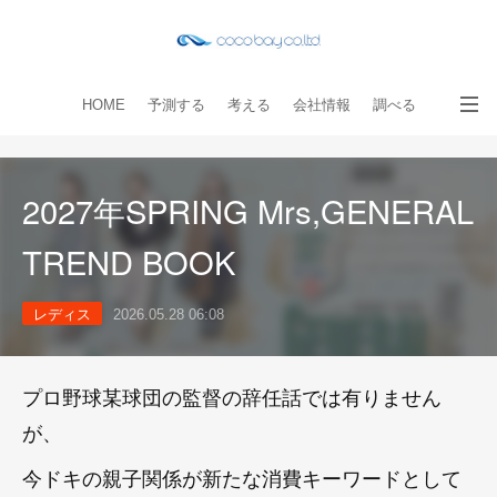
HOME
予測する
考える
会社情報
調べる
教える
読み物
出版物
手伝う
お問い合わせ
2027年SPRING Mrs,GENERAL
TREND BOOK
レディス
2026.05.28 06:08
プロ野球某球団の監督の辞任話では有りません
が、
今ドキの親子関係が新たな消費キーワードとして