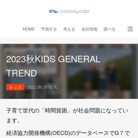
HOME
予測する
考える
会社情報
調べる
教える
読み物
出版物
手伝う
お問い合わせ
2023秋KIDS GENERAL
TREND
キッズ
2022.09.29 01:41
子育て世代の「時間貧困」が社会問題になってい
ます。
経済協力開発機構(OECD)のデータベースでG７で