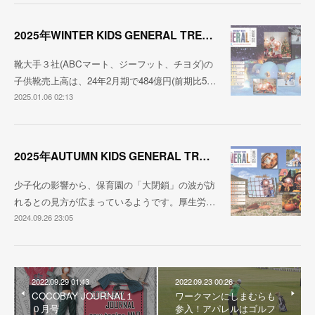
2025年WINTER KIDS GENERAL TREND
靴大手３社(ABCマート、ジーフット、チヨダ)の
子供靴売上高は、24年2月期で484億円(前期比5…
2025.01.06 02:13
2025年AUTUMN KIDS GENERAL TREND
少子化の影響から、保育園の「大閉鎖」の波が訪
れるとの見方が広まっているようです。厚生労…
2024.09.26 23:05
2022.09.29 01:43
2022.09.23 00:26
COCOBAY JOURNAL１
ワークマンにしまむらも
０月号
参入！アパレルはゴルフ