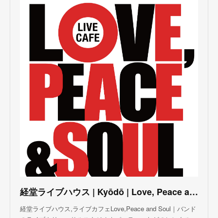
(
3
)
(
1
)
(
1
)
(
6
)
(
5
)
(
6
)
(
3
)
(
3
)
(
5
)
(
4
)
(
5
)
(
4
)
(
3
)
(
5
)
(
3
)
(
4
)
(
5
)
(
4
)
(
5
)
(
2
)
(
3
)
(
4
)
(
5
)
(
3
)
(
3
)
(
3
)
(
5
)
(
4
)
(
8
)
(
5
)
(
5
)
(
6
)
(
5
)
(
3
)
(
7
)
(
5
)
(
3
)
(
8
)
(
7
)
(
5
)
(
6
)
(
4
)
(
2
)
(
5
)
(
6
)
経堂ライブハウス | Kyōdō | Love, Peace and Soul Live Cafe
(
8
)
経堂ライブハウス,ライブカフェLove,Peace and Soul｜バンド