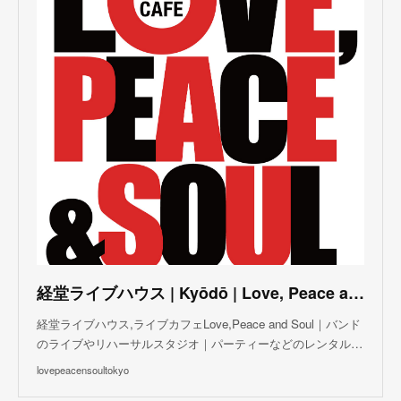
(
3
)
(
5
)
(
3
)
(
4
)
(
5
)
(
4
)
(
5
)
(
2
)
(
3
)
(
4
)
(
5
)
(
3
)
(
3
)
(
3
)
(
5
)
(
4
)
(
8
)
(
5
)
(
5
)
(
6
)
(
5
)
(
3
)
(
7
)
(
5
)
(
3
)
(
8
)
(
7
)
(
5
)
(
6
)
(
4
)
(
2
)
(
5
)
(
6
)
経堂ライブハウス | Kyōdō | Love, Peace and Soul Live Cafe
(
8
)
経堂ライブハウス,ライブカフェLove,Peace and Soul｜バンド
のライブやリハーサルスタジオ｜パーティーなどのレンタル…
lovepeacensoultokyo