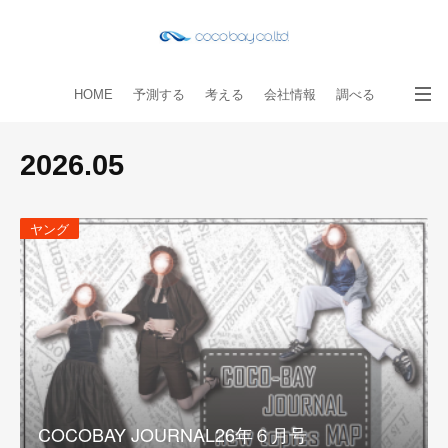
HOME
予測する
考える
会社情報
調べる
教える
読み物
出版物
手伝う
お問い合わせ
2026
.
05
ヤング
COCOBAY JOURNAL26年６月号