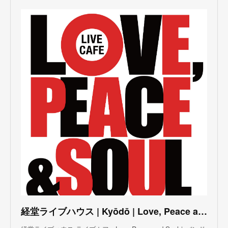
(
3
)
(
1
)
(
1
)
(
6
)
(
5
)
(
6
)
(
3
)
(
3
)
(
5
)
(
4
)
(
5
)
(
4
)
(
3
)
(
5
)
(
3
)
(
4
)
(
5
)
(
4
)
(
5
)
(
2
)
(
3
)
(
4
)
(
5
)
(
3
)
(
3
)
(
3
)
(
5
)
(
4
)
(
8
)
(
5
)
(
5
)
(
6
)
(
5
)
(
3
)
(
7
)
(
5
)
(
3
)
(
8
)
(
7
)
(
5
)
(
6
)
(
4
)
(
2
)
(
5
)
(
6
)
経堂ライブハウス | Kyōdō | Love, Peace and Soul Live Cafe
(
8
)