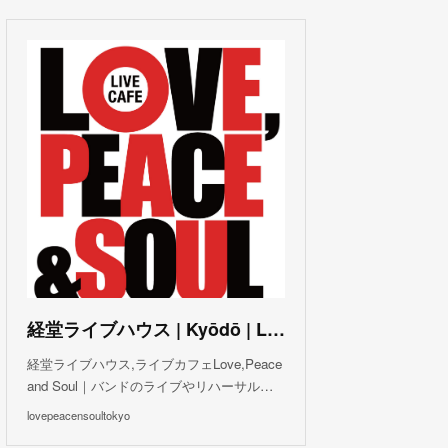
(
3
)
(
1
)
(
1
)
(
6
)
(
5
)
(
6
)
(
3
)
(
3
)
(
5
)
(
4
)
(
5
)
(
4
)
(
3
)
(
5
)
(
3
)
(
4
)
(
5
)
(
4
)
(
5
)
(
2
)
(
3
)
(
4
)
(
5
)
(
3
)
(
3
)
(
3
)
(
5
)
(
4
)
(
8
)
(
5
)
(
5
)
(
6
)
(
5
)
(
3
)
(
7
)
(
5
)
(
3
)
(
8
)
(
7
)
(
5
)
(
6
)
(
4
)
(
2
)
(
5
)
(
6
)
経堂ライブハウス | Kyōdō | Love, Peace and Soul Live Cafe
(
8
)
経堂ライブハウス,ライブカフェLove,Peace
and Soul｜バンドのライブやリハーサル…
lovepeacensoultokyo