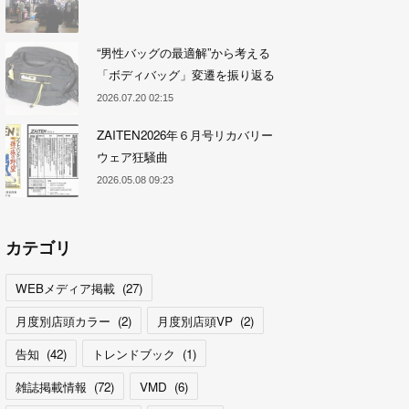
“男性バッグの最適解”から考える
「ボディバッグ」変遷を振り返る
2026.07.20 02:15
ZAITEN2026年６月号リカバリー
ウェア狂騒曲
2026.05.08 09:23
カテゴリ
WEBメディア掲載
(
27
)
月度別店頭カラー
(
2
)
月度別店頭VP
(
2
)
告知
(
42
)
トレンドブック
(
1
)
雑誌掲載情報
(
72
)
VMD
(
6
)