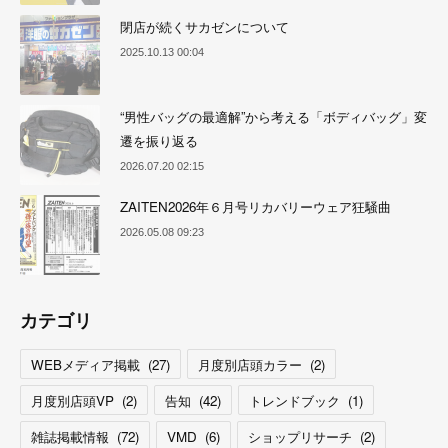
閉店が続くサカゼンについて
2025.10.13 00:04
“男性バッグの最適解”から考える「ボディバッグ」変
遷を振り返る
2026.07.20 02:15
ZAITEN2026年６月号リカバリーウェア狂騒曲
2026.05.08 09:23
カテゴリ
WEBメディア掲載
(
27
)
月度別店頭カラー
(
2
)
月度別店頭VP
(
2
)
告知
(
42
)
トレンドブック
(
1
)
雑誌掲載情報
(
72
)
VMD
(
6
)
ショップリサーチ
(
2
)