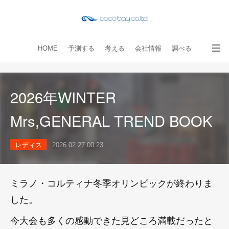
HOME
予測する
考える
会社情報
調べる
教える
読み物
出版物
手伝う
お問い合わせ
2026年WINTER
Mrs,GENERAL TREND BOOK
レディス
2026.02.27 00:23
ミラノ・コルティナ冬季オリンピックが終わりま
した。
今大会も多くの感動できた見どころ満載だったと