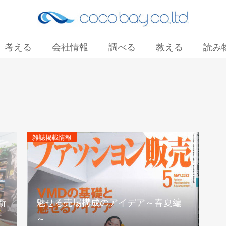
考える
会社情報
調べる
教える
読み
お問い合わせ
雑誌掲載情報
新
魅せる売場構成のアイデア～春夏編
～