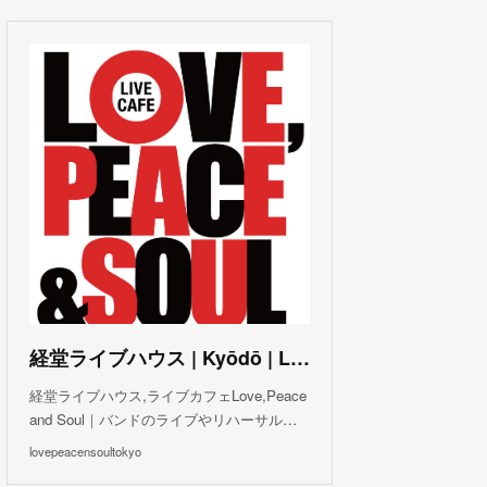
(
3
)
(
1
)
(
1
)
(
6
)
(
5
)
(
6
)
(
3
)
(
3
)
(
5
)
(
4
)
(
5
)
(
4
)
(
3
)
(
5
)
(
3
)
(
4
)
(
5
)
(
4
)
(
5
)
(
2
)
(
3
)
(
4
)
(
5
)
(
3
)
(
3
)
(
3
)
(
5
)
(
4
)
(
8
)
(
5
)
(
5
)
(
6
)
(
5
)
(
3
)
(
7
)
(
5
)
(
3
)
(
8
)
(
7
)
(
5
)
(
6
)
(
4
)
(
2
)
(
5
)
(
6
)
経堂ライブハウス | Kyōdō | Love, Peace and Soul Live Cafe
(
8
)
経堂ライブハウス,ライブカフェLove,Peace
and Soul｜バンドのライブやリハーサル…
lovepeacensoultokyo