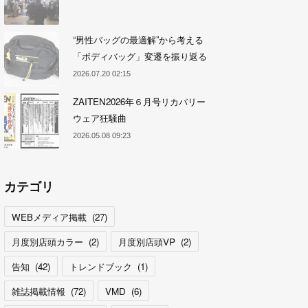
“男性バッグの最適解”から考える
「ボディバッグ」変遷を振り返る
2026.07.20 02:15
ZAITEN2026年６月号リカバリー
ウェア狂騒曲
2026.05.08 09:23
カテゴリ
WEBメディア掲載
(
27
)
月度別店頭カラー
(
2
)
月度別店頭VP
(
2
)
告知
(
42
)
トレンドブック
(
1
)
雑誌掲載情報
(
72
)
VMD
(
6
)