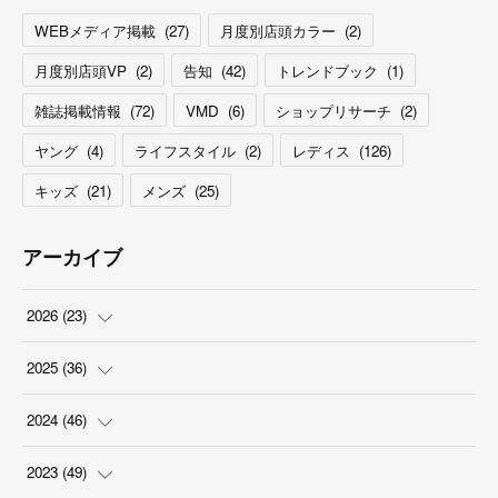
WEBメディア掲載
(
27
)
月度別店頭カラー
(
2
)
月度別店頭VP
(
2
)
告知
(
42
)
トレンドブック
(
1
)
雑誌掲載情報
(
72
)
VMD
(
6
)
ショップリサーチ
(
2
)
ヤング
(
4
)
ライフスタイル
(
2
)
レディス
(
126
)
キッズ
(
21
)
メンズ
(
25
)
アーカイブ
2026
(
23
)
(
5
)
2025
(
36
)
(
2
)
(
2
)
2024
(
46
)
(
3
)
(
6
)
(
7
)
2023
(
49
)