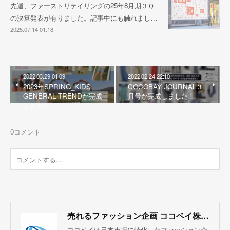
先週、ファーストリテイリングの25年8月期３Ｑ
の決算発表が有りました。記事中にも触れまし…
2025.07.14 01:18
2022.03.29 01:09
2022.02.24 22:10
2023年SPRING_KIDS
COCOBAY JOURNAL３
GENERAL TRENDが完成
月号が完成しました！
しました
0
コメント
売れるファッション企画 ココベイ株式会社
ココベイは日本市場に特化したファッション企