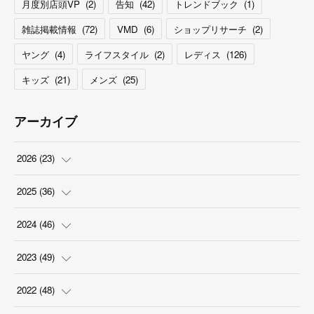
月度別店頭VP
(
2
)
告知
(
42
)
トレンドブック
(
1
)
雑誌掲載情報
(
72
)
VMD
(
6
)
ショップリサーチ
(
2
)
ヤング
(
4
)
ライフスタイル
(
2
)
レディス
(
126
)
キッズ
(
21
)
メンズ
(
25
)
アーカイブ
2026
(
23
)
(
5
)
2025
(
36
)
(
2
)
(
2
)
2024
(
46
)
(
3
)
(
6
)
(
7
)
2023
(
49
)
(
4
)
(
1
)
(
3
)
(
4
)
2022
(
48
)