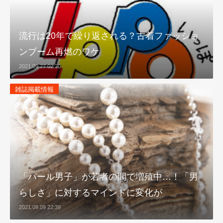
流行は20年で繰り返される？古着ファッショ
ンブーム再燃のワケ
2021.09.27 02:20
雑誌掲載情報
「パール男子」が若者の間で増殖中…！「男
らしさ」に対するマインドに変化が
2021.09.09 22:39