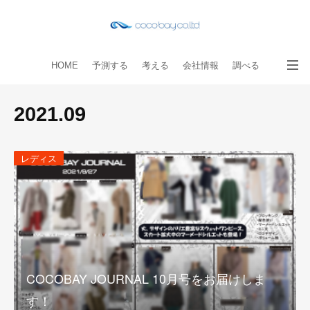
HOME
予測する
考える
会社情報
調べる
教える
読み物
出版物
手伝う
お問い合わせ
2021
.
09
レディス
COCOBAY JOURNAL 10月号をお届けしま
す！