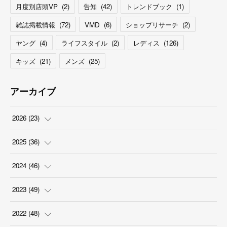
月度別店頭VP
(
2
)
告知
(
42
)
トレンドブック
(
1
)
雑誌掲載情報
(
72
)
VMD
(
6
)
ショップリサーチ
(
2
)
ヤング
(
4
)
ライフスタイル
(
2
)
レディス
(
126
)
キッズ
(
21
)
メンズ
(
25
)
アーカイブ
2026
(
23
)
(
5
)
2025
(
36
)
(
2
)
(
2
)
2024
(
46
)
(
3
)
(
6
)
(
7
)
2023
(
49
)
(
4
)
(
1
)
(
3
)
(
4
)
2022
(
48
)