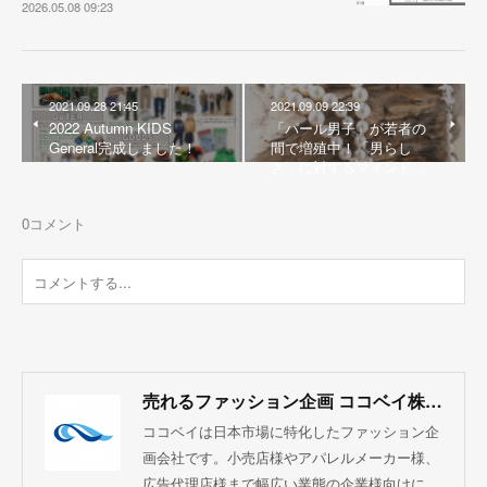
2026.05.08 09:23
2021.09.28 21:45
2021.09.09 22:39
2022 Autumn KIDS
「パール男子」が若者の
General完成しました！
間で増殖中！「男らし
さ」に対するマインド…
0
コメント
売れるファッション企画 ココベイ株式会社
ココベイは日本市場に特化したファッション企
画会社です。小売店様やアパレルメーカー様、
広告代理店様まで幅広い業態の企業様向けに