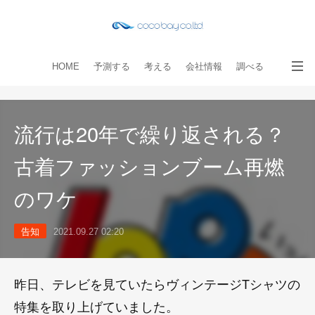
HOME
予測する
考える
会社情報
調べる
教える
読み物
出版物
手伝う
お問い合わせ
流行は20年で繰り返される？
古着ファッションブーム再燃
のワケ
告知
2021.09.27 02:20
昨日、テレビを見ていたらヴィンテージTシャツの
特集を取り上げていました。