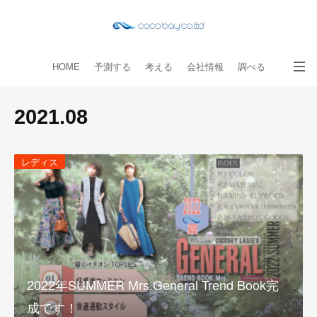
HOME
予測する
考える
会社情報
調べる
教える
読み物
出版物
手伝う
お問い合わせ
2021
.
08
レディス
2022年SUMMER Mrs.General Trend Book完
成です！