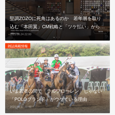
堅調ZOZOに死角はあるのか 若年層を取り
込む「本田翼」CM戦略と「ツケ払い」から…
2021.08.24 22:00
雑誌掲載情報
いま若者の間で「ラルフローレン」じゃない
「POLOブランド」がウケている理由
2021.08.17 00:49