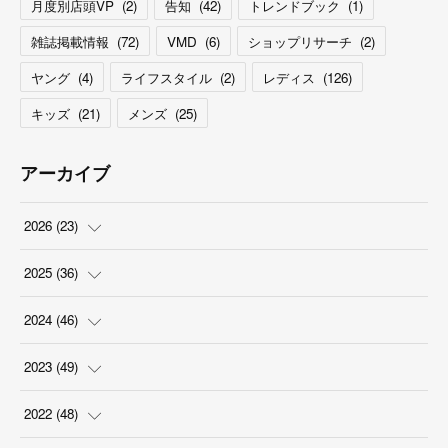
月度別店頭VP
(
2
)
告知
(
42
)
トレンドブック
(
1
)
雑誌掲載情報
(
72
)
VMD
(
6
)
ショップリサーチ
(
2
)
ヤング
(
4
)
ライフスタイル
(
2
)
レディス
(
126
)
キッズ
(
21
)
メンズ
(
25
)
アーカイブ
2026
(
23
)
(
5
)
2025
(
36
)
(
2
)
(
2
)
2024
(
46
)
(
3
)
(
6
)
(
7
)
2023
(
49
)
(
4
)
(
1
)
(
3
)
(
4
)
2022
(
48
)