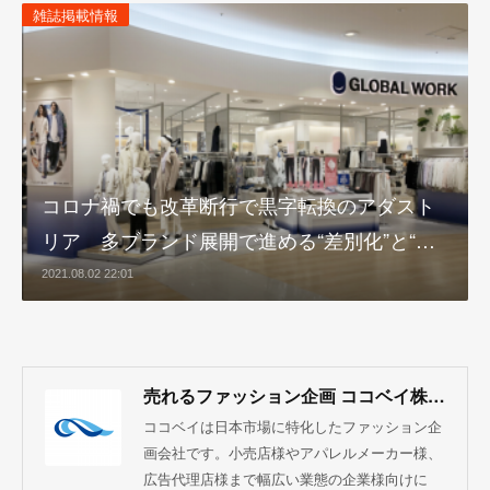
雑誌掲載情報
コロナ禍でも改革断行で黒字転換のアダスト
リア 多ブランド展開で進める“差別化”と“…
2021.08.02 22:01
売れるファッション企画 ココベイ株式会社
ココベイは日本市場に特化したファッション企
画会社です。小売店様やアパレルメーカー様、
広告代理店様まで幅広い業態の企業様向けに