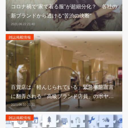
コロナ禍で“家で着る服”が超細分化？ 各社の
新ブランドから透ける“苦渋の決断”
2021.06.22 21:40
雑誌掲載情報
百貨店は「軽んじられている」緊急事態宣言
に翻弄される「高級ブランド店員」のボヤ…
2021.06.10 21:31
雑誌掲載情報