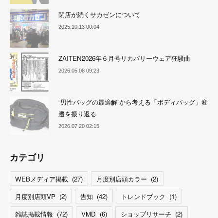
閉店が続くサカゼンについて
2025.10.13 00:04
ZAITEN2026年６月号リカバリーウェア狂騒曲
2026.05.08 09:23
“男性バッグの最適解”から考える「ボディバッグ」変
遷を振り返る
2026.07.20 02:15
カテゴリ
WEBメディア掲載
(
27
)
月度別店頭カラー
(
2
)
月度別店頭VP
(
2
)
告知
(
42
)
トレンドブック
(
1
)
雑誌掲載情報
(
72
)
VMD
(
6
)
ショップリサーチ
(
2
)