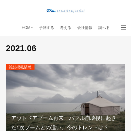
HOME
予測する
考える
会社情報
調べる
教える
読み物
出版物
手伝う
お問い合わせ
2021
.
06
雑誌掲載情報
アウトドアブーム再来 バブル崩壊後に起き
た1次ブームとの違い、今のトレンドは？