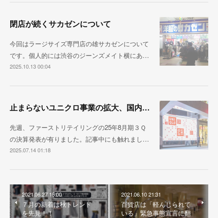
閉店が続くサカゼンについて
今回はラージサイズ専門店の雄サカゼンについて
です。個人的には渋谷のジーンズメイト横にあ…
2025.10.13 00:04
止まらないユニクロ事業の拡大、国内売上1兆円が視野に
先週、ファーストリテイリングの25年8月期３Ｑ
の決算発表が有りました。記事中にも触れまし…
2025.07.14 01:18
2021.06.27 15:00
2021.06.10 21:31
７月の新着は秋トレンド
百貨店は「軽んじられて
を先見！！
いる」緊急事態宣言に翻