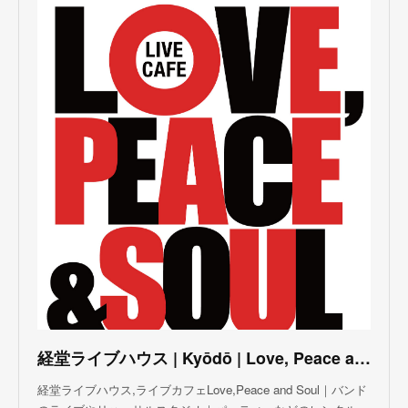
(
3
)
(
1
)
(
1
)
(
6
)
(
5
)
(
6
)
(
3
)
(
3
)
(
5
)
(
4
)
(
5
)
(
4
)
(
3
)
(
5
)
(
3
)
(
4
)
(
5
)
(
4
)
(
5
)
(
2
)
(
3
)
(
4
)
(
5
)
(
3
)
(
3
)
(
3
)
(
5
)
(
4
)
(
8
)
(
5
)
(
5
)
(
6
)
(
5
)
(
3
)
(
7
)
(
5
)
(
3
)
(
8
)
(
7
)
(
5
)
(
6
)
(
4
)
(
2
)
(
5
)
(
6
)
経堂ライブハウス | Kyōdō | Love, Peace and Soul Live Cafe
(
8
)
経堂ライブハウス,ライブカフェLove,Peace and Soul｜バンド