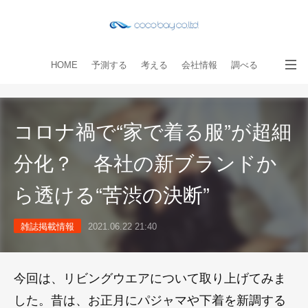
HOME
予測する
考える
会社情報
調べる
教える
読み物
出版物
手伝う
お問い合わせ
コロナ禍で“家で着る服”が超細
分化？ 各社の新ブランドか
ら透ける“苦渋の決断”
雑誌掲載情報
2021.06.22 21:40
今回は、リビングウエアについて取り上げてみま
した。昔は、お正月にパジャマや下着を新調する