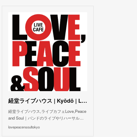
(
3
)
(
1
)
(
1
)
(
6
)
(
5
)
(
6
)
(
3
)
(
3
)
(
5
)
(
4
)
(
5
)
(
4
)
(
3
)
(
5
)
(
3
)
(
4
)
(
5
)
(
4
)
(
5
)
(
2
)
(
3
)
(
4
)
(
5
)
(
3
)
(
3
)
(
3
)
(
5
)
(
4
)
(
8
)
(
5
)
(
5
)
(
6
)
(
5
)
(
3
)
(
7
)
(
5
)
(
3
)
(
8
)
(
7
)
(
5
)
(
6
)
(
4
)
(
2
)
(
5
)
(
6
)
経堂ライブハウス | Kyōdō | Love, Peace and Soul Live Cafe
(
8
)
経堂ライブハウス,ライブカフェLove,Peace
and Soul｜バンドのライブやリハーサル…
lovepeacensoultokyo