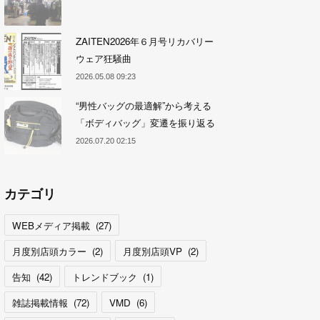
ZAITEN2026年６月号リカバリー
ウェア狂騒曲
2026.05.08 09:23
“男性バッグの最適解”から考える
「ボディバッグ」変遷を振り返る
2026.07.20 02:15
カテゴリ
WEBメディア掲載
(
27
)
月度別店頭カラー
(
2
)
月度別店頭VP
(
2
)
告知
(
42
)
トレンドブック
(
1
)
雑誌掲載情報
(
72
)
VMD
(
6
)