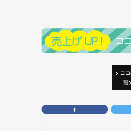
> コ
画