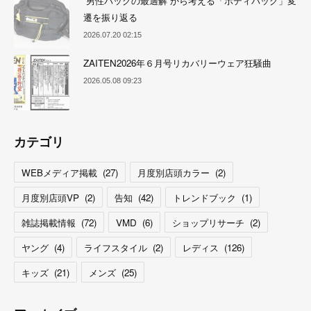
“男性バッグの最適解”から考える「ボディバッグ」変
遷を振り返る
2026.07.20 02:15
ZAITEN2026年６月号リカバリーウェア狂騒曲
2026.05.08 09:23
カテゴリ
WEBメディア掲載
(
27
)
月度別店頭カラー
(
2
)
月度別店頭VP
(
2
)
告知
(
42
)
トレンドブック
(
1
)
雑誌掲載情報
(
72
)
VMD
(
6
)
ショップリサーチ
(
2
)
ヤング
(
4
)
ライフスタイル
(
2
)
レディス
(
126
)
キッズ
(
21
)
メンズ
(
25
)