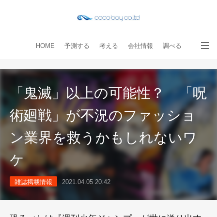
HOME
予測する
考える
会社情報
調べる
教える
読み物
出版物
手伝う
お問い合わせ
「鬼滅」以上の可能性？ 「呪
術廻戦」が不況のファッショ
ン業界を救うかもしれないワ
ケ
雑誌掲載情報
2021.04.05 20:42