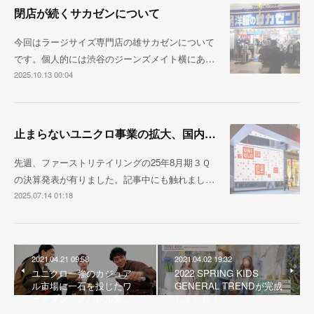
閉店が続くサカゼンについて
今回はラージサイズ専門店の雄サカゼンについて
です。個人的には渋谷のジーンズメイト横にあ…
2025.10.13 00:04
止まらないユニクロ事業の拡大、国内売上1兆円が視野に
先週、ファーストリテイリングの25年8月期３Ｑ
の決算発表が有りました。記事中にも触れまし…
2025.07.14 01:18
2021.04.21 09:58
2021.04.02 19:32
ユニクロ一強のカジュア
2022 SPRING KIDS
ル市場に一石を投じたワ
GENERAL TRENDが完成
ークマン アパレル業…
しました！