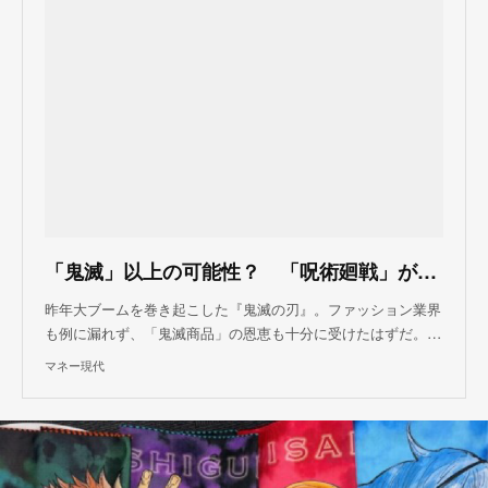
「鬼滅」以上の可能性？ 「呪術廻戦」が不況のファッション業界を救うかもしれないワケ（磯部 孝） @moneygendai
昨年大ブームを巻き起こした『鬼滅の刃』。ファッション業界
も例に漏れず、「鬼滅商品」の恩恵も十分に受けたはずだ。…
マネー現代