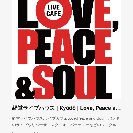
(
3
)
(
3
)
(
5
)
(
4
)
(
5
)
(
4
)
(
3
)
(
5
)
(
3
)
(
4
)
(
5
)
(
4
)
(
5
)
(
2
)
(
3
)
(
4
)
(
5
)
(
3
)
(
3
)
(
3
)
(
5
)
(
4
)
(
8
)
(
5
)
(
5
)
(
6
)
(
5
)
(
3
)
(
7
)
(
5
)
(
3
)
(
8
)
(
7
)
(
5
)
(
6
)
(
4
)
(
2
)
(
5
)
(
6
)
経堂ライブハウス | Kyōdō | Love, Peace and Soul Live Cafe
(
8
)
経堂ライブハウス,ライブカフェLove,Peace and Soul｜バンド
のライブやリハーサルスタジオ｜パーティーなどのレンタル…