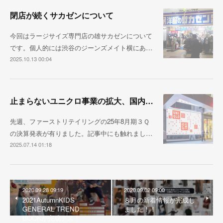
閉店が続くサカゼンについて
今回はラージサイズ専門店の雄サカゼンについて
です。個人的には渋谷のジーンズメイト横にあ…
2025.10.13 00:04
止まらないユニクロ事業の拡大、国内売上1兆円が視野に
先週、ファーストリテイリングの25年8月期３Ｑ
の決算発表が有りました。記事中にも触れまし…
2025.07.14 01:18
2020.09.28 09:19
2020.09.02 09:00
2021AutumnKIDS
８月の新着情報が完成し
GENERAL TREND
ました！！
BOOKが完成デス！