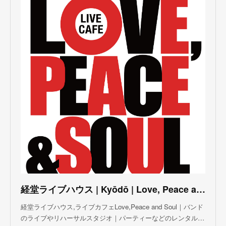
(
3
)
(
3
)
(
5
)
(
4
)
(
5
)
(
4
)
(
3
)
(
5
)
(
3
)
(
4
)
(
5
)
(
4
)
(
5
)
(
2
)
(
3
)
(
4
)
(
5
)
(
3
)
(
3
)
(
3
)
(
5
)
(
4
)
(
8
)
(
5
)
(
5
)
(
6
)
(
5
)
(
3
)
(
7
)
(
5
)
(
3
)
(
8
)
(
7
)
(
5
)
(
6
)
(
4
)
(
2
)
(
5
)
(
6
)
経堂ライブハウス | Kyōdō | Love, Peace and Soul Live Cafe
(
8
)
経堂ライブハウス,ライブカフェLove,Peace and Soul｜バンド
のライブやリハーサルスタジオ｜パーティーなどのレンタル…