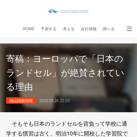
HOME
予測する
考える
会社情報
調べる
教える
読み物
出版物
手伝う
お問い合わせ
寄稿：ヨーロッパで「日本の
ランドセル」が絶賛されてい
る理由
雑誌掲載情報
2020.09.26 21:03
そもそも日本のランドセルを背負って学校に通
学する慣習は古く、明治10年に開校した学習院で