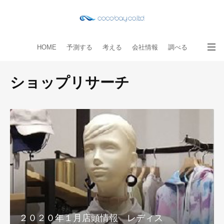
HOME
予測する
考える
会社情報
調べる
教える
読み物
出版物
手伝う
お問い合わせ
ショップリサーチ
２０２０年１月店頭情報 レディス