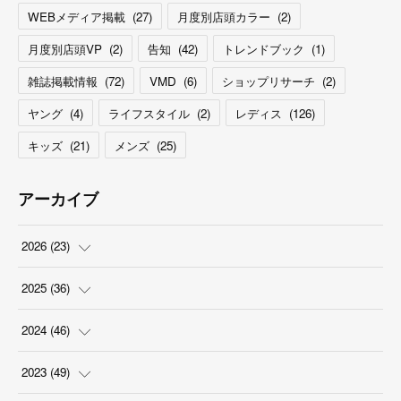
WEBメディア掲載
(
27
)
月度別店頭カラー
(
2
)
月度別店頭VP
(
2
)
告知
(
42
)
トレンドブック
(
1
)
雑誌掲載情報
(
72
)
VMD
(
6
)
ショップリサーチ
(
2
)
ヤング
(
4
)
ライフスタイル
(
2
)
レディス
(
126
)
キッズ
(
21
)
メンズ
(
25
)
アーカイブ
2026
(
23
)
(
5
)
2025
(
36
)
(
2
)
(
2
)
2024
(
46
)
(
3
)
(
6
)
(
7
)
2023
(
49
)