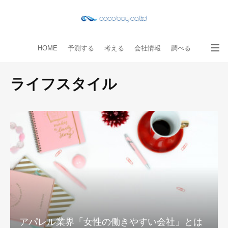
HOME
予測する
考える
会社情報
調べる
教える
読み物
出版物
手伝う
お問い合わせ
ライフスタイル
アパレル業界「女性の働きやすい会社」とは