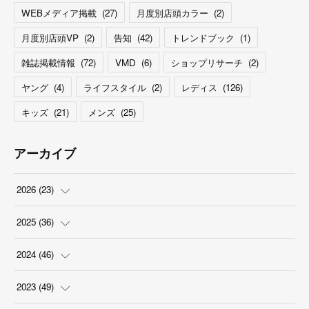
WEBメディア掲載
(
27
)
月度別店頭カラー
(
2
)
月度別店頭VP
(
2
)
告知
(
42
)
トレンドブック
(
1
)
雑誌掲載情報
(
72
)
VMD
(
6
)
ショップリサーチ
(
2
)
ヤング
(
4
)
ライフスタイル
(
2
)
レディス
(
126
)
キッズ
(
21
)
メンズ
(
25
)
アーカイブ
2026
(
23
)
(
5
)
2025
(
36
)
(
2
)
(
2
)
2024
(
46
)
(
3
)
(
6
)
(
7
)
2023
(
49
)