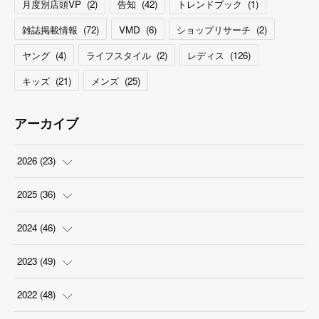
月度別店頭VP
(
2
)
告知
(
42
)
トレンドブック
(
1
)
雑誌掲載情報
(
72
)
VMD
(
6
)
ショップリサーチ
(
2
)
ヤング
(
4
)
ライフスタイル
(
2
)
レディス
(
126
)
キッズ
(
21
)
メンズ
(
25
)
アーカイブ
2026
(
23
)
(
5
)
2025
(
36
)
(
2
)
(
2
)
2024
(
46
)
(
3
)
(
6
)
(
7
)
2023
(
49
)
(
4
)
(
1
)
(
3
)
(
4
)
2022
(
48
)