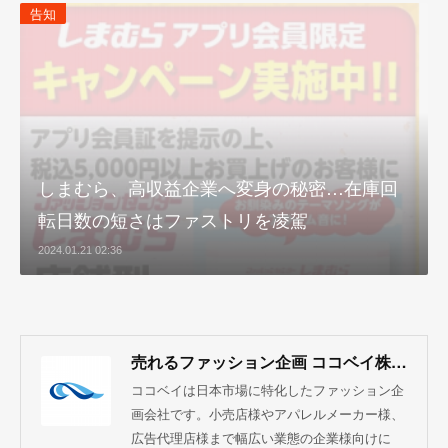
告知
しまむら、高収益企業へ変身の秘密…在庫回
転日数の短さはファストリを凌駕
2024.01.21 02:36
売れるファッション企画 ココベイ株式会社
ココベイは日本市場に特化したファッション企
画会社です。小売店様やアパレルメーカー様、
広告代理店様まで幅広い業態の企業様向けに