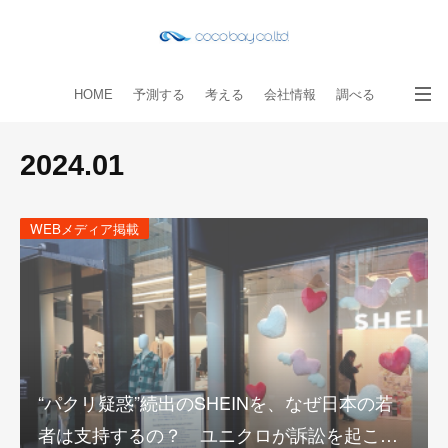
HOME
予測する
考える
会社情報
調べる
教える
読み物
出版物
手伝う
お問い合わせ
2024
.
01
WEBメディア掲載
“パクリ疑惑”続出のSHEINを、なぜ日本の若
者は支持するの？ ユニクロが訴訟を起こ…