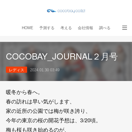
HOME
予測する
考える
会社情報
調べる
教える
読み物
出版物
手伝う
お問い合わせ
COCOBAY_JOURNAL２月号
レディス
2024.01.30 03:49
暖冬から春へ。
春の訪れは早い気がします、
家の近所の公園では梅が咲き誇り、
今年の東京の桜の開花予想は、3/20頃。
梅も桜も咲き始めるのが、