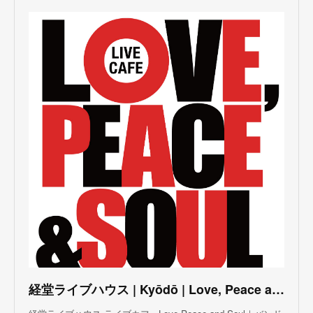
(
3
)
(
1
)
(
1
)
(
6
)
(
5
)
(
6
)
(
3
)
(
3
)
(
5
)
(
4
)
(
5
)
(
4
)
(
3
)
(
5
)
(
3
)
(
4
)
(
5
)
(
4
)
(
5
)
(
2
)
(
3
)
(
4
)
(
5
)
(
3
)
(
3
)
(
3
)
(
5
)
(
4
)
(
8
)
(
5
)
(
5
)
(
6
)
(
5
)
(
3
)
(
7
)
(
5
)
(
3
)
(
8
)
(
7
)
(
5
)
(
6
)
(
4
)
(
2
)
(
5
)
(
6
)
経堂ライブハウス | Kyōdō | Love, Peace and Soul Live Cafe
(
8
)