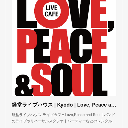
(
3
)
(
3
)
(
5
)
(
4
)
(
5
)
(
4
)
(
3
)
(
5
)
(
3
)
(
4
)
(
5
)
(
4
)
(
5
)
(
2
)
(
3
)
(
4
)
(
5
)
(
3
)
(
3
)
(
3
)
(
5
)
(
4
)
(
8
)
(
5
)
(
5
)
(
6
)
(
5
)
(
3
)
(
7
)
(
5
)
(
3
)
(
8
)
(
7
)
(
5
)
(
6
)
(
4
)
(
2
)
(
5
)
(
6
)
経堂ライブハウス | Kyōdō | Love, Peace and Soul Live Cafe
(
8
)
経堂ライブハウス,ライブカフェLove,Peace and Soul｜バンド
のライブやリハーサルスタジオ｜パーティーなどのレンタル…