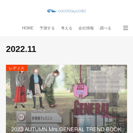
HOME
予測する
考える
会社情報
調べる
教える
読み物
出版物
手伝う
お問い合わせ
2022
.
11
レディス
2023 AUTUMN Mrs.GENERAL TREND BOOK