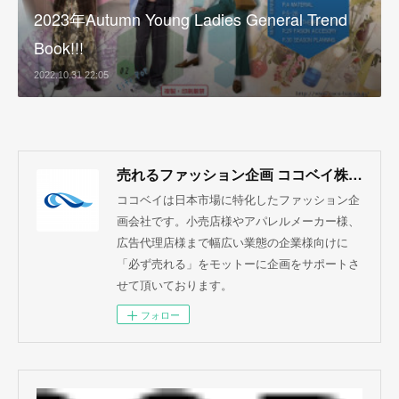
2023年Autumn Young Ladies General Trend
Book!!!
2022.10.31 22:05
売れるファッション企画 ココベイ株式会社
ココベイは日本市場に特化したファッション企
画会社です。小売店様やアパレルメーカー様、
広告代理店様まで幅広い業態の企業様向けに
「必ず売れる」をモットーに企画をサポートさ
せて頂いております。
フォロー