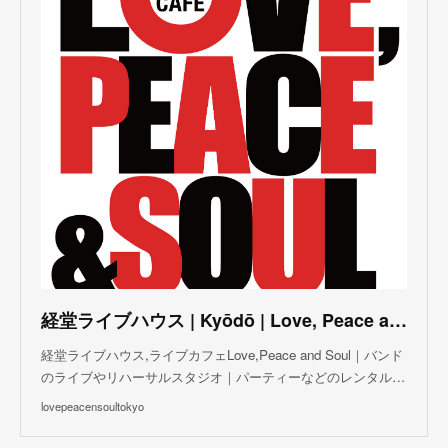
(
3
)
(
5
)
(
3
)
(
4
)
(
5
)
(
4
)
(
5
)
(
2
)
(
3
)
(
4
)
(
5
)
(
3
)
(
3
)
(
3
)
(
5
)
(
4
)
(
8
)
(
5
)
(
5
)
(
6
)
(
5
)
(
3
)
(
7
)
(
5
)
(
3
)
(
8
)
(
7
)
(
5
)
(
6
)
(
4
)
(
2
)
(
5
)
(
6
)
経堂ライブハウス | Kyōdō | Love, Peace and Soul Live Cafe
(
8
)
経堂ライブハウス,ライブカフェLove,Peace and Soul｜バンド
のライブやリハーサルスタジオ｜パーティーなどのレンタル…
lovepeacensoultokyo