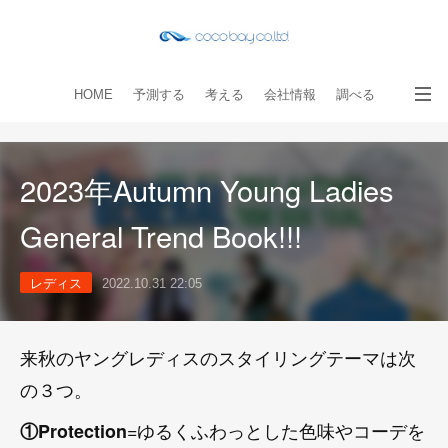
HOME
予測する
考える
会社情報
調べる
教える
読み物
出版物
手伝う
お問い合わせ
2023年Autumn Young Ladies
General Trend Book!!!
レディス
2022.10.31 22:05
来秋のヤングレディスのスタイリングテーマは次
の３つ。
=ゆるくふわっとした色味やコーデを
①Protection