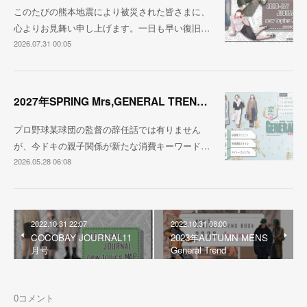
このたびの熊本地震により被災された皆さまに、
心よりお見舞い申し上げます。一日も早い復旧…
2026.07.31 00:05
2027年SPRING Mrs,GENERAL TREND BOOK
プロ野球某球団の監督の辞任話では有りません
が、今ドキの親子関係が新たな消費キーワード…
2026.05.28 06:08
2022.10.31 22:07
2022.10.31 08:00
COCOBAY JOURNAL11
2023年AUTUMN MENS
月号
General Trend
0
コメント