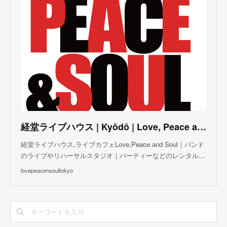
(
5
)
(
3
)
(
3
)
(
3
)
(
5
)
(
4
)
(
8
)
(
5
)
(
5
)
(
6
)
(
5
)
(
3
)
(
7
)
(
5
)
(
3
)
(
8
)
(
7
)
(
5
)
(
6
)
(
4
)
(
2
)
(
5
)
(
6
)
経堂ライブハウス | Kyōdō | Love, Peace and Soul Live Cafe
(
8
)
経堂ライブハウス,ライブカフェLove,Peace and Soul｜バンド
のライブやリハーサルスタジオ｜パーティーなどのレンタル…
lovepeacensoultokyo