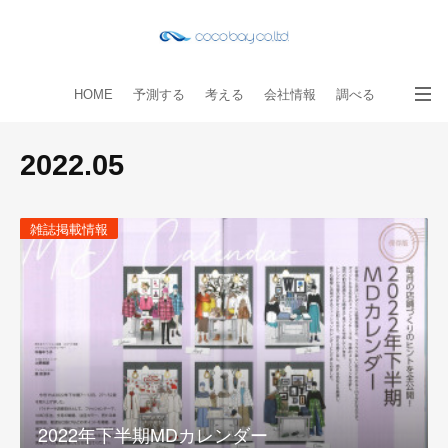
HOME
予測する
考える
会社情報
調べる
教える
読み物
出版物
手伝う
お問い合わせ
2022
.
05
雑誌掲載情報
2022年下半期MDカレンダー