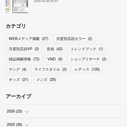
2026.05.08 09:23
カテゴリ
WEBメディア掲載
(
27
)
月度別店頭カラー
(
2
)
月度別店頭VP
(
2
)
告知
(
42
)
トレンドブック
(
1
)
雑誌掲載情報
(
72
)
VMD
(
6
)
ショップリサーチ
(
2
)
ヤング
(
4
)
ライフスタイル
(
2
)
レディス
(
126
)
キッズ
(
21
)
メンズ
(
25
)
アーカイブ
2026
(
23
)
(
5
)
2025
(
36
)