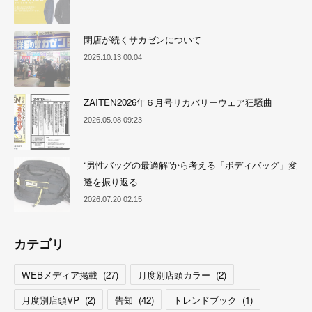
閉店が続くサカゼンについて
2025.10.13 00:04
ZAITEN2026年６月号リカバリーウェア狂騒曲
2026.05.08 09:23
“男性バッグの最適解”から考える「ボディバッグ」変
遷を振り返る
2026.07.20 02:15
カテゴリ
WEBメディア掲載
(
27
)
月度別店頭カラー
(
2
)
月度別店頭VP
(
2
)
告知
(
42
)
トレンドブック
(
1
)