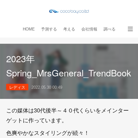
HOME
予測する
考える
会社情報
調べる
教える
読み物
出版物
手伝う
お問い合わせ
2023年
Spring_MrsGeneral_TrendBook
レディス
2022.05.30 00:49
この媒体は30代後半～４０代くらいをメインター
ゲットに作っています。
色爽やかなスタイリングが続々！