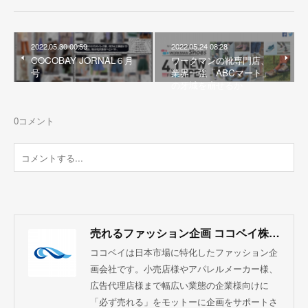
2022.05.30 00:59
2022.05.24 08:28
COCOBAY JORNAL６月
ワークマンの靴専門店、
号
業界一強「ABCマート」
の牙城を崩せるか
0
コメント
売れるファッション企画 ココベイ株式会社
ココベイは日本市場に特化したファッション企
画会社です。小売店様やアパレルメーカー様、
広告代理店様まで幅広い業態の企業様向けに
「必ず売れる」をモットーに企画をサポートさ