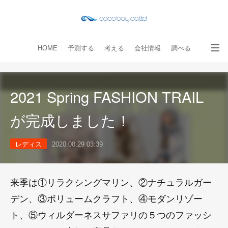
HOME
予測する
考える
会社情報
調べる
教える
読み物
出版物
手伝う
お問い合わせ
2021 Spring FASHION TRAIL
が完成しました！
レディス
2020.08.29 03:39
来季は①リラクシングマリン、②ナチュラルガー
デン、③ボリュームクラフト、④モダンリゾー
ト、⑤ウィルダーネスサファリの５つのファッシ