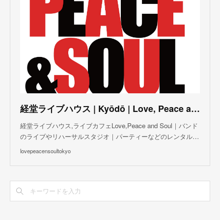
(
3
)
(
3
)
(
5
)
(
4
)
(
8
)
(
5
)
(
5
)
(
6
)
(
5
)
(
3
)
(
7
)
(
5
)
(
3
)
(
8
)
(
7
)
(
5
)
(
6
)
(
4
)
(
2
)
(
5
)
(
6
)
経堂ライブハウス | Kyōdō | Love, Peace and Soul Live Cafe
(
8
)
経堂ライブハウス,ライブカフェLove,Peace and Soul｜バンド
のライブやリハーサルスタジオ｜パーティーなどのレンタル…
lovepeacensoultokyo