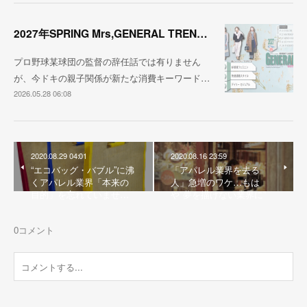
2027年SPRING Mrs,GENERAL TREND BOOK
プロ野球某球団の監督の辞任話では有りません
が、今ドキの親子関係が新たな消費キーワード…
2026.05.28 06:08
2020.08.29 04:01
2020.08.16 23:59
“エコバッグ・バブル”に沸
「アパレル業界を去る
くアパレル業界「本来の
人」急増のワケ…もは
目的」を忘れていませ…
や"夢を描けない業界に"
0
コメント