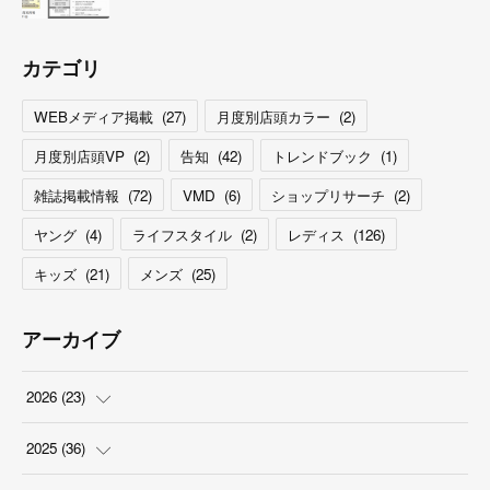
カテゴリ
WEBメディア掲載
(
27
)
月度別店頭カラー
(
2
)
月度別店頭VP
(
2
)
告知
(
42
)
トレンドブック
(
1
)
雑誌掲載情報
(
72
)
VMD
(
6
)
ショップリサーチ
(
2
)
ヤング
(
4
)
ライフスタイル
(
2
)
レディス
(
126
)
キッズ
(
21
)
メンズ
(
25
)
アーカイブ
2026
(
23
)
(
5
)
2025
(
36
)