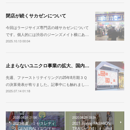
閉店が続くサカゼンについて
今回はラージサイズ専門店の雄サカゼンについて
です。個人的には渋谷のジーンズメイト横にあ…
2025.10.13 00:04
止まらないユニクロ事業の拡大、国内売上1兆円が視野に
先週、ファーストリテイリングの25年8月期３Ｑ
の決算発表が有りました。記事中にも触れまし…
2025.07.14 01:18
2020.08.31 21:56
2020.08.29 03:39
2021年夏 ミセスレディ
2021 Spring FASHION
ス GENERALトレンドが
TRAILが完成しました！