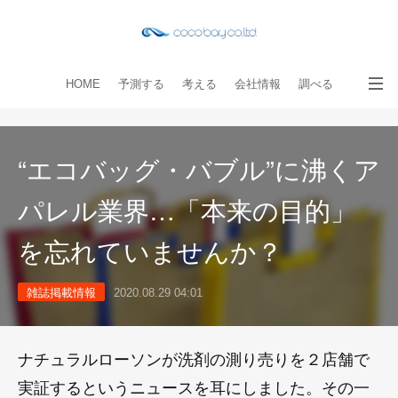
HOME
予測する
考える
会社情報
調べる
教える
読み物
出版物
手伝う
お問い合わせ
“エコバッグ・バブル”に沸くア
パレル業界…「本来の目的」
を忘れていませんか？
雑誌掲載情報
2020.08.29 04:01
ナチュラルローソンが洗剤の測り売りを２店舗で
実証するというニュースを耳にしました。その一