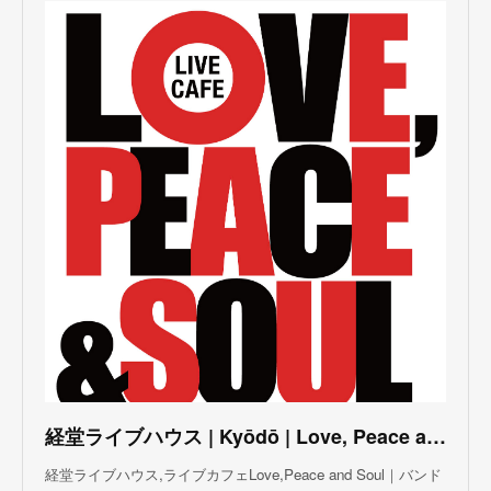
(
3
)
(
1
)
(
1
)
(
6
)
(
5
)
(
6
)
(
3
)
(
3
)
(
5
)
(
4
)
(
5
)
(
4
)
(
3
)
(
5
)
(
3
)
(
4
)
(
5
)
(
4
)
(
5
)
(
2
)
(
3
)
(
4
)
(
5
)
(
3
)
(
3
)
(
3
)
(
5
)
(
4
)
(
8
)
(
5
)
(
5
)
(
6
)
(
5
)
(
3
)
(
7
)
(
5
)
(
3
)
(
8
)
(
7
)
(
5
)
(
6
)
(
4
)
(
2
)
(
5
)
(
6
)
経堂ライブハウス | Kyōdō | Love, Peace and Soul Live Cafe
(
8
)
経堂ライブハウス,ライブカフェLove,Peace and Soul｜バンド