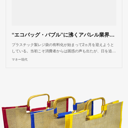
“エコバッグ・バブル”に沸くアパレル業界…「本来の目的」を忘れていませんか？（磯部 孝） @moneygendai
プラスチック製レジ袋の有料化が始まって2ヵ月を迎えようと
している。当初こそ消費者からは困惑の声も出たが、日を追…
マネー現代