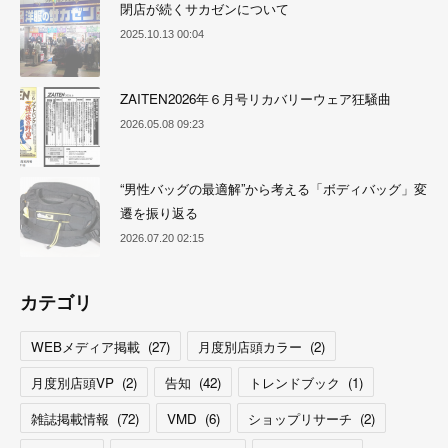
閉店が続くサカゼンについて
2025.10.13 00:04
ZAITEN2026年６月号リカバリーウェア狂騒曲
2026.05.08 09:23
“男性バッグの最適解”から考える「ボディバッグ」変
遷を振り返る
2026.07.20 02:15
カテゴリ
WEBメディア掲載
(
27
)
月度別店頭カラー
(
2
)
月度別店頭VP
(
2
)
告知
(
42
)
トレンドブック
(
1
)
雑誌掲載情報
(
72
)
VMD
(
6
)
ショップリサーチ
(
2
)