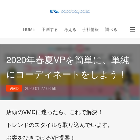
HOME
予測する
考える
会社情報
調べる
教える
読み物
出版物
手伝う
お問い合わせ
2020年春夏VPを簡単に、単純
にコーディネートをしよう！
VMD
2020.01.27 03:59
店頭のVMDに迷ったら、これで解決！
トレンドのスタイルを取り込んでいます。
お客をひきつけるVP提案！