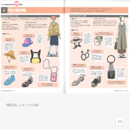
VMD
(
6
)
レディス
(
126
)