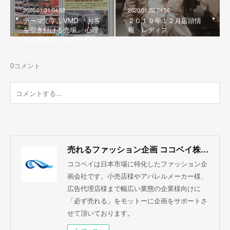
2020.01.31 04:58
2020.01.22 04:56
テーマで学ぶVMD 「お客
２０１９年１２月店頭情
を引き付ける売場」 心理
報 レディス
戦で繁盛店に変える手…
0
コメント
売れるファッション企画 ココベイ株式会社
ココベイは日本市場に特化したファッション企
画会社です。小売店様やアパレルメーカー様、
広告代理店様まで幅広い業態の企業様向けに
「必ず売れる」をモットーに企画をサポートさ
せて頂いております。
フォロー