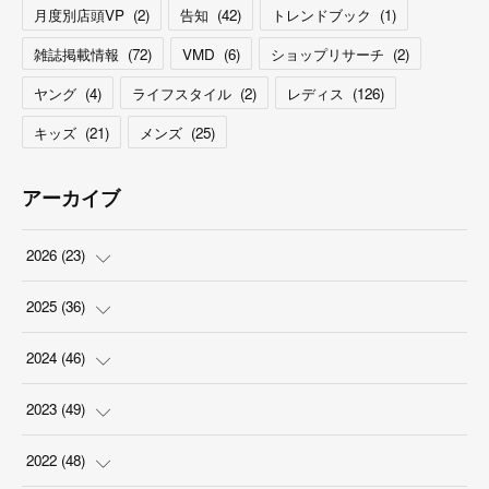
月度別店頭VP
(
2
)
告知
(
42
)
トレンドブック
(
1
)
雑誌掲載情報
(
72
)
VMD
(
6
)
ショップリサーチ
(
2
)
ヤング
(
4
)
ライフスタイル
(
2
)
レディス
(
126
)
キッズ
(
21
)
メンズ
(
25
)
アーカイブ
2026
(
23
)
(
5
)
2025
(
36
)
(
2
)
(
2
)
2024
(
46
)
(
3
)
(
6
)
(
7
)
2023
(
49
)
(
4
)
(
1
)
(
3
)
(
4
)
2022
(
48
)