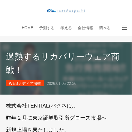
HOME
予測する
考える
会社情報
調べる
教える
読み物
出版物
手伝う
お問い合わせ
過熱するリカバリーウェア商
戦！
WEBメディア掲載
2026.01.05 22:36
株式会社TENTIAL(バクネ)は、
昨年２月に東京証券取引所グロース市場へ
新規上場を果たしました。