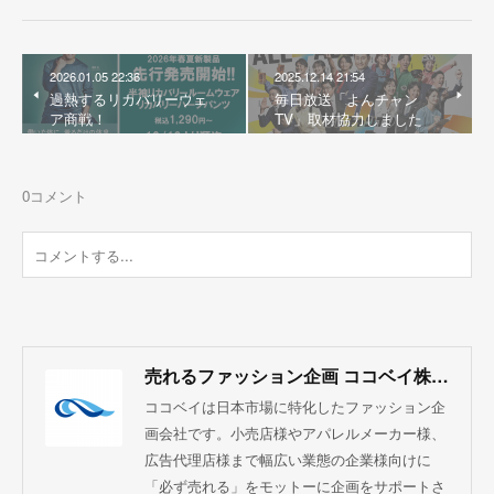
2026.01.05 22:36
2025.12.14 21:54
過熱するリカバリーウェ
毎日放送「よんチャン
ア商戦！
TV」取材協力しました
0
コメント
売れるファッション企画 ココベイ株式会社
ココベイは日本市場に特化したファッション企
画会社です。小売店様やアパレルメーカー様、
広告代理店様まで幅広い業態の企業様向けに
「必ず売れる」をモットーに企画をサポートさ