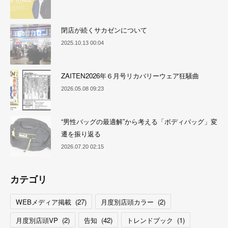
閉店が続くサカゼンについて
2025.10.13 00:04
ZAITEN2026年６月号リカバリーウェア狂騒曲
2026.05.08 09:23
“男性バッグの最適解”から考える「ボディバッグ」変
遷を振り返る
2026.07.20 02:15
カテゴリ
WEBメディア掲載
(
27
)
月度別店頭カラー
(
2
)
月度別店頭VP
(
2
)
告知
(
42
)
トレンドブック
(
1
)