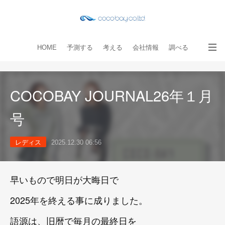
HOME
予測する
考える
会社情報
調べる
教える
読み物
出版物
手伝う
お問い合わせ
COCOBAY JOURNAL26年１月
号
レディス
2025.12.30 06:56
早いもので明日が大晦日で
2025年を終える事に成りました。
語源は、旧暦で毎月の最終日を