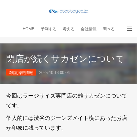
HOME
予測する
考える
会社情報
調べる
教える
読み物
出版物
手伝う
お問い合わせ
閉店が続くサカゼンについて
雑誌掲載情報
2025.10.13 00:04
今回はラージサイズ専門店の雄サカゼンについて
です。
個人的には渋谷のジーンズメイト横にあったお店
が印象に残っています。