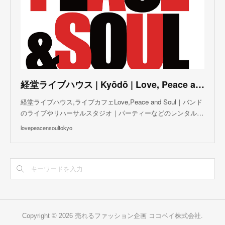
(
5
)
(
6
)
(
5
)
(
3
)
(
7
)
(
5
)
(
3
)
(
8
)
(
7
)
(
5
)
(
6
)
(
4
)
(
2
)
(
5
)
(
6
)
経堂ライブハウス | Kyōdō | Love, Peace and Soul Live Cafe
(
8
)
経堂ライブハウス,ライブカフェLove,Peace and Soul｜バンド
のライブやリハーサルスタジオ｜パーティーなどのレンタル…
lovepeacensoultokyo
Copyright ©
2026
売れるファッション企画 ココベイ株式会社
.