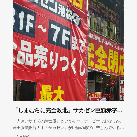
「しまむらに完全敗北」サカゼン巨額赤字の原因
「大きいサイズの紳士服」というキャッチコピーでおなじみ、
紳士服量販店大手「サカゼン」が巨額の赤字に苦しんでいる…
マネー現代