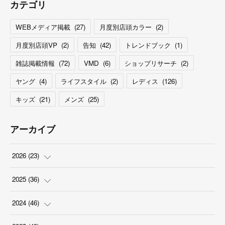
カテゴリ
WEBメディア掲載
(
27
)
月度別店頭カラー
(
2
)
月度別店頭VP
(
2
)
告知
(
42
)
トレンドブック
(
1
)
雑誌掲載情報
(
72
)
VMD
(
6
)
ショップリサーチ
(
2
)
ヤング
(
4
)
ライフスタイル
(
2
)
レディス
(
126
)
キッズ
(
21
)
メンズ
(
25
)
アーカイブ
2026
(
23
)
(
5
)
2025
(
36
)
(
2
)
(
2
)
2024
(
46
)
(
3
)
(
6
)