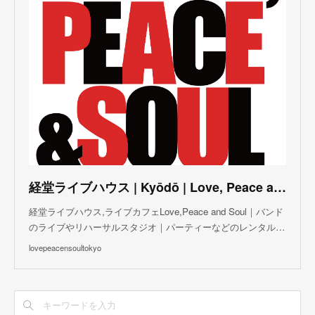
(
5
)
(
2
)
(
3
)
(
4
)
(
5
)
(
3
)
(
3
)
(
3
)
(
5
)
(
4
)
(
8
)
(
5
)
(
5
)
(
6
)
(
5
)
(
3
)
(
7
)
(
5
)
(
3
)
(
8
)
(
7
)
(
5
)
(
6
)
(
4
)
(
2
)
(
5
)
(
6
)
経堂ライブハウス | Kyōdō | Love, Peace and Soul Live Cafe
(
8
)
経堂ライブハウス,ライブカフェLove,Peace and Soul｜バンド
のライブやリハーサルスタジオ｜パーティーなどのレンタル…
lovepeacensoultokyo