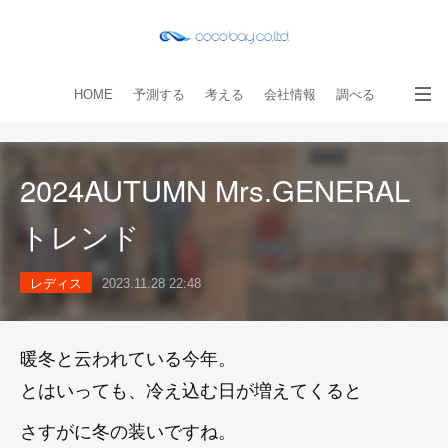
HOME
予測する
考える
会社情報
調べる
教える
読み物
出版物
手伝う
お問い合わせ
2024AUTUMN Mrs.GENERAL
トレンド
レディス
2023.11.28 22:48
暖冬と云われている今年。
とはいっても、冷え込む日が増えてくると
さすがに冬の装いですね。