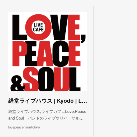
(
3
)
(
1
)
(
1
)
(
6
)
(
5
)
(
6
)
(
3
)
(
3
)
(
5
)
(
4
)
(
5
)
(
4
)
(
3
)
(
5
)
(
3
)
(
4
)
(
5
)
(
4
)
(
5
)
(
2
)
(
3
)
(
4
)
(
5
)
(
3
)
(
3
)
(
3
)
(
5
)
(
4
)
(
8
)
(
5
)
(
5
)
(
6
)
(
5
)
(
3
)
(
7
)
(
5
)
(
3
)
(
8
)
(
7
)
(
5
)
(
6
)
(
4
)
(
2
)
(
5
)
(
6
)
経堂ライブハウス | Kyōdō | Love, Peace and Soul Live Cafe
(
8
)
経堂ライブハウス,ライブカフェLove,Peace
and Soul｜バンドのライブやリハーサル…
lovepeacensoultokyo