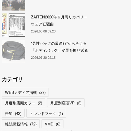
ZAITEN2026年６月号リカバリー
ウェア狂騒曲
2026.05.08 09:23
“男性バッグの最適解”から考える
「ボディバッグ」変遷を振り返る
2026.07.20 02:15
カテゴリ
WEBメディア掲載
(
27
)
月度別店頭カラー
(
2
)
月度別店頭VP
(
2
)
告知
(
42
)
トレンドブック
(
1
)
雑誌掲載情報
(
72
)
VMD
(
6
)