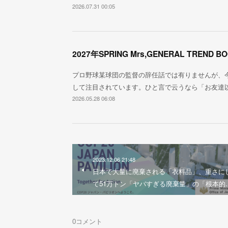
2026.07.31 00:05
2027年SPRING Mrs,GENERAL TREND B
プロ野球某球団の監督の辞任話では有りませんが、
して注目されています。ひと言で云うなら「お友達
2026.05.28 06:08
2023.12.06 21:48
日本で大量に廃棄される「衣料品」、重さに
て51万トン「ヤバすぎる廃棄量」の「根本的
0
コメント