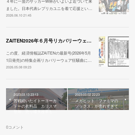
４年に一度のサッカーW杯がいよいよ近づいて来
ました。日本代表レプリカユニを着て応援とい…
2026.06.10 21:45
ZAITEN2026年６月号リカバリーウェア狂騒曲
この度、経済情報誌ZAITENの最新号(2026年5月
1日発売)の特集企画リカバリーウェア狂騒曲に…
2026.05.08 09:23
2023.03.13 23:13
2023.03.02 22:23
苦戦続いたイトーヨーカ
メガヒット「ファミマの
ドーの衣料品 カリスマ
ソックス」が売れすぎて
登用、売り場大改革も…
0
コメント