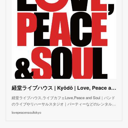
(
3
)
(
5
)
(
3
)
(
4
)
(
5
)
(
4
)
(
5
)
(
2
)
(
3
)
(
4
)
(
5
)
(
3
)
(
3
)
(
3
)
(
5
)
(
4
)
(
8
)
(
5
)
(
5
)
(
6
)
(
5
)
(
3
)
(
7
)
(
5
)
(
3
)
(
8
)
(
7
)
(
5
)
(
6
)
(
4
)
(
2
)
(
5
)
(
6
)
経堂ライブハウス | Kyōdō | Love, Peace and Soul Live Cafe
(
8
)
経堂ライブハウス,ライブカフェLove,Peace and Soul｜バンド
のライブやリハーサルスタジオ｜パーティーなどのレンタル…
lovepeacensoultokyo