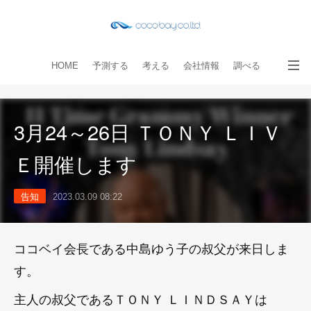
HOME
予測する
考える
会社情報
調べる
教える
読み物
出版物
手伝う
お問い合わせ
3月24～26日 ＴＯＮＹ ＬＩＶ
Ｅ開催します
告知
2023.03.09 08:22
ココベイ会長である中島ゆう子の叔父が来日しま
す。
主人の叔父であるＴＯＮＹ ＬＩＮＤＳＡＹは