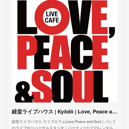
(
6
)
(
5
)
(
6
)
(
3
)
(
3
)
(
5
)
(
4
)
(
5
)
(
4
)
(
3
)
(
5
)
(
3
)
(
4
)
(
5
)
(
4
)
(
5
)
(
2
)
(
3
)
(
4
)
(
5
)
(
3
)
(
3
)
(
3
)
(
5
)
(
4
)
(
8
)
(
5
)
(
5
)
(
6
)
(
5
)
(
3
)
(
7
)
(
5
)
(
3
)
(
8
)
(
7
)
(
5
)
(
6
)
(
4
)
(
2
)
(
5
)
(
6
)
経堂ライブハウス | Kyōdō | Love, Peace and Soul Live Cafe
(
8
)
経堂ライブハウス,ライブカフェLove,Peace and Soul｜バンド
のライブやリハーサルスタジオ｜パーティーなどのレンタル…