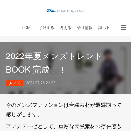
HOME
予測する
考える
会社情報
調べる
教える
読み物
出版物
手伝う
お問い合わせ
2022年夏メンズトレンド
BOOK 完成！！
メンズ
2021.07.28 22:22
今のメンズファッションは合繊素材が最盛期って
感じがします。
アンチテーゼとして、重厚な天然素材の存在感も