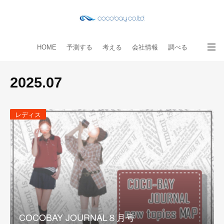
HOME
予測する
考える
会社情報
調べる
教える
読み物
出版物
手伝う
お問い合わせ
2025
.
07
レディス
COCOBAY JOURNAL８月号