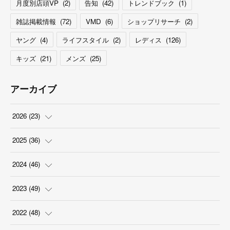
月度別店頭VP
(
2
)
告知
(
42
)
トレンドブック
(
1
)
雑誌掲載情報
(
72
)
VMD
(
6
)
ショップリサーチ
(
2
)
ヤング
(
4
)
ライフスタイル
(
2
)
レディス
(
126
)
キッズ
(
21
)
メンズ
(
25
)
アーカイブ
2026
(
23
)
(
5
)
2025
(
36
)
(
2
)
(
2
)
2024
(
46
)
(
3
)
(
6
)
(
7
)
2023
(
49
)
(
4
)
(
1
)
(
3
)
(
4
)
2022
(
48
)