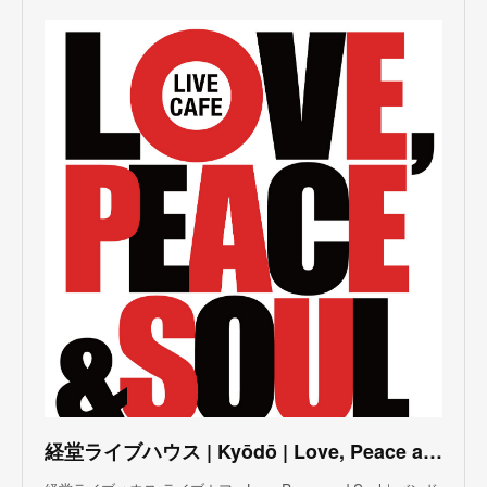
(
3
)
(
1
)
(
1
)
(
6
)
(
5
)
(
6
)
(
3
)
(
3
)
(
5
)
(
4
)
(
5
)
(
4
)
(
3
)
(
5
)
(
3
)
(
4
)
(
5
)
(
4
)
(
5
)
(
2
)
(
3
)
(
4
)
(
5
)
(
3
)
(
3
)
(
3
)
(
5
)
(
4
)
(
8
)
(
5
)
(
5
)
(
6
)
(
5
)
(
3
)
(
7
)
(
5
)
(
3
)
(
8
)
(
7
)
(
5
)
(
6
)
(
4
)
(
2
)
(
5
)
(
6
)
経堂ライブハウス | Kyōdō | Love, Peace and Soul Live Cafe
(
8
)