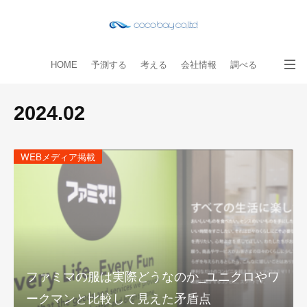
HOME
予測する
考える
会社情報
調べる
教える
読み物
出版物
手伝う
お問い合わせ
2024
.
02
WEBメディア掲載
ファミマの服は実際どうなのか_ユニクロやワ
ークマンと比較して見えた矛盾点