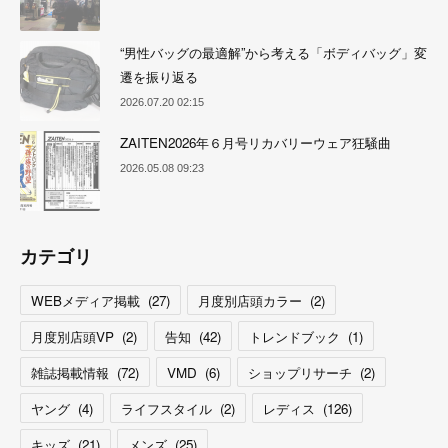
“男性バッグの最適解”から考える「ボディバッグ」変
遷を振り返る
2026.07.20 02:15
ZAITEN2026年６月号リカバリーウェア狂騒曲
2026.05.08 09:23
カテゴリ
WEBメディア掲載
(
27
)
月度別店頭カラー
(
2
)
月度別店頭VP
(
2
)
告知
(
42
)
トレンドブック
(
1
)
雑誌掲載情報
(
72
)
VMD
(
6
)
ショップリサーチ
(
2
)
ヤング
(
4
)
ライフスタイル
(
2
)
レディス
(
126
)
キッズ
(
21
)
メンズ
(
25
)