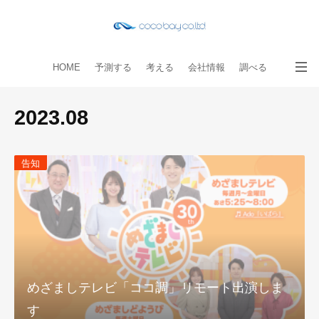
HOME
予測する
考える
会社情報
調べる
教える
読み物
出版物
手伝う
お問い合わせ
2023
.
08
告知
めざましテレビ「ココ調」リモート出演しま
す