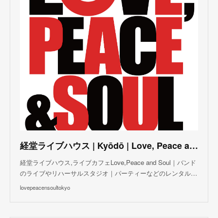
(
3
)
(
4
)
(
5
)
(
4
)
(
5
)
(
2
)
(
3
)
(
4
)
(
5
)
(
3
)
(
3
)
(
3
)
(
5
)
(
4
)
(
8
)
(
5
)
(
5
)
(
6
)
(
5
)
(
3
)
(
7
)
(
5
)
(
3
)
(
8
)
(
7
)
(
5
)
(
6
)
(
4
)
(
2
)
(
5
)
(
6
)
経堂ライブハウス | Kyōdō | Love, Peace and Soul Live Cafe
(
8
)
経堂ライブハウス,ライブカフェLove,Peace and Soul｜バンド
のライブやリハーサルスタジオ｜パーティーなどのレンタル…
lovepeacensoultokyo