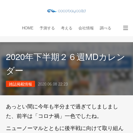
HOME
予測する
考える
会社情報
調べる
教える
読み物
出版物
手伝う
お問い合わせ
2020年下半期２６週MDカレン
ダー
雑誌掲載情報
2020.06.08 22:23
あっとい間に今年も半分まで過ぎてしましまし
た、前半は「コロナ禍」一色でしたね。
ニューノーマルとともに後半戦に向けて取り組ん