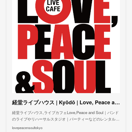
(
3
)
(
3
)
(
5
)
(
4
)
(
5
)
(
4
)
(
3
)
(
5
)
(
3
)
(
4
)
(
5
)
(
4
)
(
5
)
(
2
)
(
3
)
(
4
)
(
5
)
(
3
)
(
3
)
(
3
)
(
5
)
(
4
)
(
8
)
(
5
)
(
5
)
(
6
)
(
5
)
(
3
)
(
7
)
(
5
)
(
3
)
(
8
)
(
7
)
(
5
)
(
6
)
(
4
)
(
2
)
(
5
)
(
6
)
経堂ライブハウス | Kyōdō | Love, Peace and Soul Live Cafe
(
8
)
経堂ライブハウス,ライブカフェLove,Peace and Soul｜バンド
のライブやリハーサルスタジオ｜パーティーなどのレンタル…
lovepeacensoultokyo