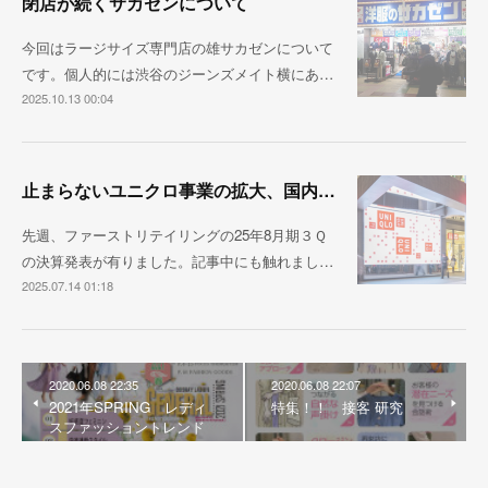
閉店が続くサカゼンについて
今回はラージサイズ専門店の雄サカゼンについて
です。個人的には渋谷のジーンズメイト横にあ…
2025.10.13 00:04
止まらないユニクロ事業の拡大、国内売上1兆円が視野に
先週、ファーストリテイリングの25年8月期３Ｑ
の決算発表が有りました。記事中にも触れまし…
2025.07.14 01:18
2020.06.08 22:35
2020.06.08 22:07
2021年SPRING レディ
特集！！ 接客 研究
スファッショントレンド