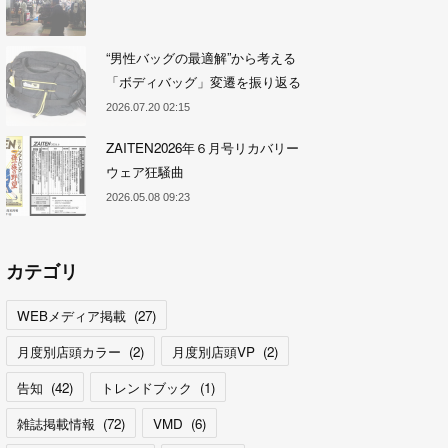
“男性バッグの最適解”から考える
「ボディバッグ」変遷を振り返る
2026.07.20 02:15
ZAITEN2026年６月号リカバリー
ウェア狂騒曲
2026.05.08 09:23
カテゴリ
WEBメディア掲載
(
27
)
月度別店頭カラー
(
2
)
月度別店頭VP
(
2
)
告知
(
42
)
トレンドブック
(
1
)
雑誌掲載情報
(
72
)
VMD
(
6
)