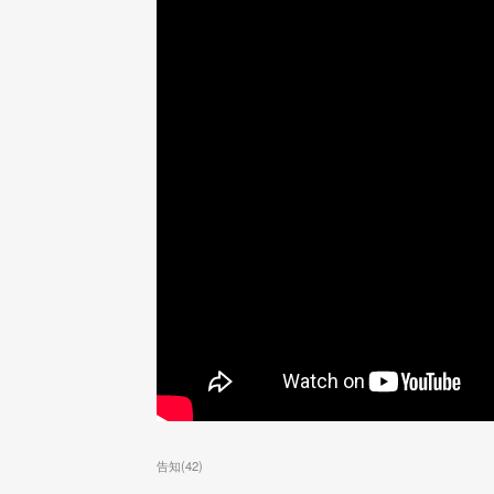
告知
(
42
)