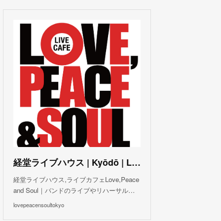
(
3
)
(
1
)
(
1
)
(
6
)
(
5
)
(
6
)
(
3
)
(
3
)
(
5
)
(
4
)
(
5
)
(
4
)
(
3
)
(
5
)
(
3
)
(
4
)
(
5
)
(
4
)
(
5
)
(
2
)
(
3
)
(
4
)
(
5
)
(
3
)
(
3
)
(
3
)
(
5
)
(
4
)
(
8
)
(
5
)
(
5
)
(
6
)
(
5
)
(
3
)
(
7
)
(
5
)
(
3
)
(
8
)
(
7
)
(
5
)
(
6
)
(
4
)
(
2
)
(
5
)
(
6
)
経堂ライブハウス | Kyōdō | Love, Peace and Soul Live Cafe
(
8
)
経堂ライブハウス,ライブカフェLove,Peace
and Soul｜バンドのライブやリハーサル…
lovepeacensoultokyo