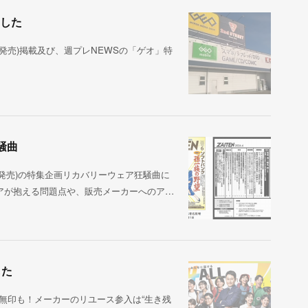
ました
13日発売)掲載及び、週プレNEWSの「ゲオ」特
騒曲
1日発売)の特集企画リカバリーウェア狂騒曲に
アが抱える問題点や、販売メーカーへのア…
した
や無印も！メーカーのリユース参入は“生き残