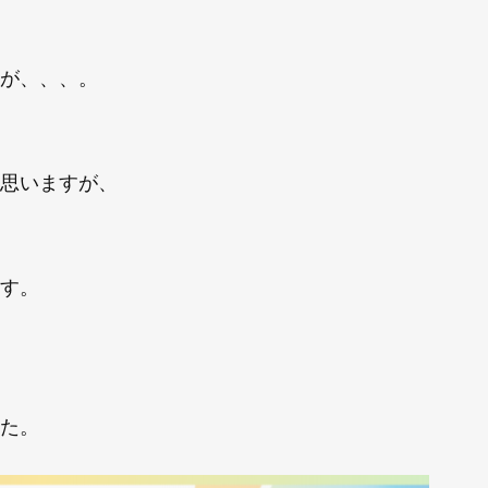
が、、、。
思いますが、
す。
た。