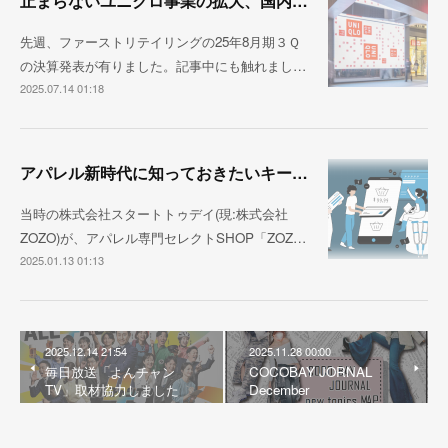
止まらないユニクロ事業の拡大、国内売上1兆円が視野に
先週、ファーストリテイリングの25年8月期３Ｑ
の決算発表が有りました。記事中にも触れまし…
2025.07.14 01:18
アパレル新時代に知っておきたいキーパーソンたち
当時の株式会社スタートトゥデイ(現:株式会社
ZOZO)が、アパレル専門セレクトSHOP「ZOZ…
2025.01.13 01:13
2025.12.14 21:54
2025.11.28 00:00
毎日放送「よんチャン
COCOBAY JORNAL
TV」取材協力しました
December