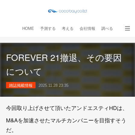
HOME
予測する
考える
会社情報
調べる
教える
読み物
出版物
手伝う
お問い合わせ
FOREVER 21撤退、その要因
について
雑誌掲載情報
2025.11.28 23:35
今回取り上げさせて頂いたアンドエスティHDは、
M&Aを加速させたマルチカンパニーを目指すそう
だ。