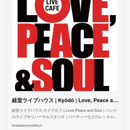
(
3
)
(
5
)
(
4
)
(
5
)
(
4
)
(
3
)
(
5
)
(
3
)
(
4
)
(
5
)
(
4
)
(
5
)
(
2
)
(
3
)
(
4
)
(
5
)
(
3
)
(
3
)
(
3
)
(
5
)
(
4
)
(
8
)
(
5
)
(
5
)
(
6
)
(
5
)
(
3
)
(
7
)
(
5
)
(
3
)
(
8
)
(
7
)
(
5
)
(
6
)
(
4
)
(
2
)
(
5
)
(
6
)
経堂ライブハウス | Kyōdō | Love, Peace and Soul Live Cafe
(
8
)
経堂ライブハウス,ライブカフェLove,Peace and Soul｜バンド
のライブやリハーサルスタジオ｜パーティーなどのレンタル…
lovepeacensoultokyo