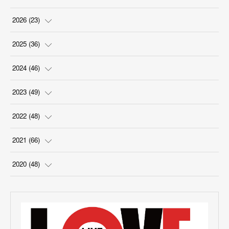
2026
(
23
)
(
5
)
2025
(
36
)
(
2
)
(
2
)
2024
(
46
)
(
3
)
(
6
)
(
7
)
2023
(
49
)
(
4
)
(
1
)
(
3
)
(
4
)
2022
(
48
)
(
2
)
(
2
)
(
5
)
(
3
)
(
4
)
2021
(
66
)
(
3
)
(
3
)
(
5
)
(
3
)
(
6
)
(
2
)
2020
(
48
)
(
4
)
(
5
)
(
7
)
(
6
)
(
2
)
(
8
)
(
4
)
(
3
)
(
1
)
(
1
)
(
6
)
(
5
)
(
6
)
(
3
)