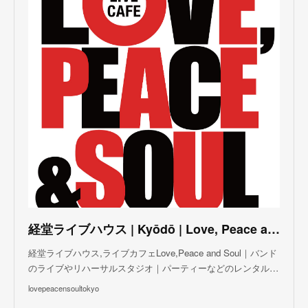
(
3
)
(
5
)
(
3
)
(
4
)
(
5
)
(
4
)
(
5
)
(
2
)
(
3
)
(
4
)
(
5
)
(
3
)
(
3
)
(
3
)
(
5
)
(
4
)
(
8
)
(
5
)
(
5
)
(
6
)
(
5
)
(
3
)
(
7
)
(
5
)
(
3
)
(
8
)
(
7
)
(
5
)
(
6
)
(
4
)
(
2
)
(
5
)
(
6
)
経堂ライブハウス | Kyōdō | Love, Peace and Soul Live Cafe
(
8
)
経堂ライブハウス,ライブカフェLove,Peace and Soul｜バンド
のライブやリハーサルスタジオ｜パーティーなどのレンタル…
lovepeacensoultokyo