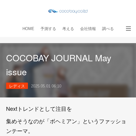
HOME
予測する
考える
会社情報
調べる
教える
読み物
出版物
手伝う
お問い合わせ
COCOBAY JOURNAL May
issue
レディス
2025.05.01 06:10
Nextトレンドとして注目を
集めそうなのが「ボヘミアン」というファッショ
ンテーマ。