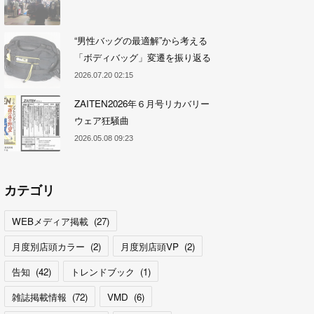
“男性バッグの最適解”から考える
「ボディバッグ」変遷を振り返る
2026.07.20 02:15
ZAITEN2026年６月号リカバリー
ウェア狂騒曲
2026.05.08 09:23
カテゴリ
WEBメディア掲載
(
27
)
月度別店頭カラー
(
2
)
月度別店頭VP
(
2
)
告知
(
42
)
トレンドブック
(
1
)
雑誌掲載情報
(
72
)
VMD
(
6
)