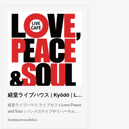
(
3
)
(
1
)
(
1
)
(
6
)
(
5
)
(
6
)
(
3
)
(
3
)
(
5
)
(
4
)
(
5
)
(
4
)
(
3
)
(
5
)
(
3
)
(
4
)
(
5
)
(
4
)
(
5
)
(
2
)
(
3
)
(
4
)
(
5
)
(
3
)
(
3
)
(
3
)
(
5
)
(
4
)
(
8
)
(
5
)
(
5
)
(
6
)
(
5
)
(
3
)
(
7
)
(
5
)
(
3
)
(
8
)
(
7
)
(
5
)
(
6
)
(
4
)
(
2
)
(
5
)
(
6
)
経堂ライブハウス | Kyōdō | Love, Peace and Soul Live Cafe
(
8
)
経堂ライブハウス,ライブカフェLove,Peace
and Soul｜バンドのライブやリハーサル…
lovepeacensoultokyo