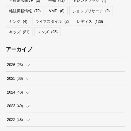
月度別店頭VP
(
2
)
告知
(
42
)
トレンドブック
(
1
)
雑誌掲載情報
(
72
)
VMD
(
6
)
ショップリサーチ
(
2
)
ヤング
(
4
)
ライフスタイル
(
2
)
レディス
(
126
)
キッズ
(
21
)
メンズ
(
25
)
アーカイブ
2026
(
23
)
(
5
)
2025
(
36
)
(
2
)
(
2
)
2024
(
46
)
(
3
)
(
6
)
(
7
)
2023
(
49
)
(
4
)
(
1
)
(
3
)
(
4
)
2022
(
48
)
(
2
)