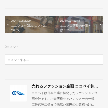
2024.10.08 22:20
2024.09.21 22:13
ユニクロとGUのコスパに
ユニクロ店長の仕事と
ついて
は！？
0
コメント
売れるファッション企画 ココベイ株式会社
ココベイは日本市場に特化したファッション企
画会社です。小売店様やアパレルメーカー様、
広告代理店様まで幅広い業態の企業様向けに