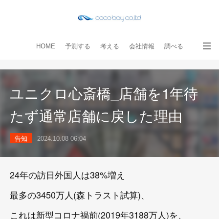
HOME
予測する
考える
会社情報
調べる
教える
読み物
出版物
手伝う
お問い合わせ
ユニクロ心斎橋_店舗を1年待
たず通常店舗に戻した理由
告知
2024.10.08 06:04
24年の訪日外国人は38%増え
最多の3450万人(森トラスト試算)、
これは新型コロナ禍前(2019年3188万人)を、