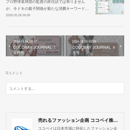
プロ野球某球団の監督の辞任話では有りません
が、今ドキの親子関係が新たな消費キーワード…
2026.05.28 06:08
2024.11.04 06:17
2024.08.29 05:29
COCOBAY JOURNAL １
COCOBAY JOURNAL ９
１月号
月号
0
コメント
売れるファッション企画 ココベイ株式会社
ココベイは日本市場に特化したファッション企