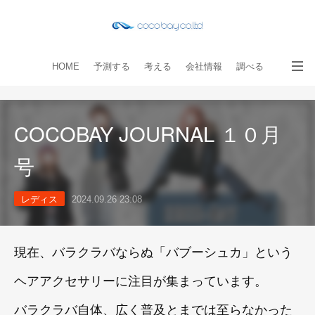
HOME
予測する
考える
会社情報
調べる
教える
読み物
出版物
手伝う
お問い合わせ
COCOBAY JOURNAL １０月
号
レディス
2024.09.26 23:08
現在、バラクラバならぬ「バブーシュカ」という
ヘアアクセサリーに注目が集まっています。
バラクラバ自体、広く普及とまでは至らなかった