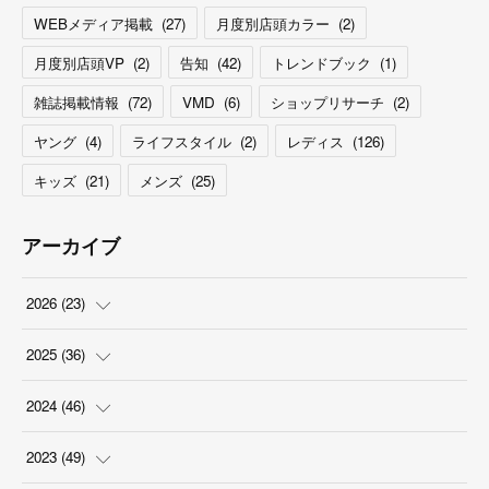
WEBメディア掲載
(
27
)
月度別店頭カラー
(
2
)
月度別店頭VP
(
2
)
告知
(
42
)
トレンドブック
(
1
)
雑誌掲載情報
(
72
)
VMD
(
6
)
ショップリサーチ
(
2
)
ヤング
(
4
)
ライフスタイル
(
2
)
レディス
(
126
)
キッズ
(
21
)
メンズ
(
25
)
アーカイブ
2026
(
23
)
(
5
)
2025
(
36
)
(
2
)
(
2
)
2024
(
46
)
(
3
)
(
6
)
(
7
)
2023
(
49
)