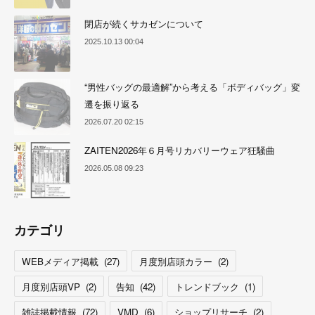
閉店が続くサカゼンについて
2025.10.13 00:04
“男性バッグの最適解”から考える「ボディバッグ」変
遷を振り返る
2026.07.20 02:15
ZAITEN2026年６月号リカバリーウェア狂騒曲
2026.05.08 09:23
カテゴリ
WEBメディア掲載
(
27
)
月度別店頭カラー
(
2
)
月度別店頭VP
(
2
)
告知
(
42
)
トレンドブック
(
1
)
雑誌掲載情報
(
72
)
VMD
(
6
)
ショップリサーチ
(
2
)